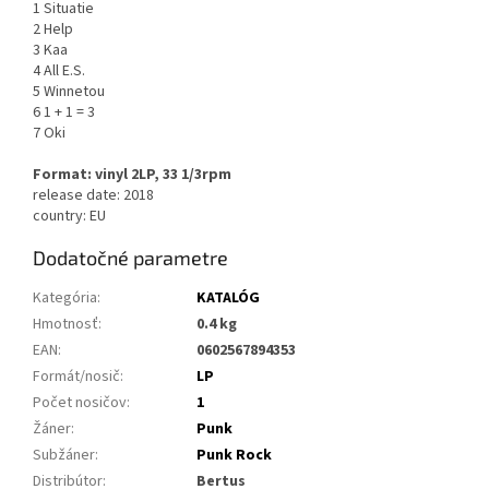
1 Situatie
2 Help
3 Kaa
4 All E.S.
5 Winnetou
6 1 + 1 = 3
7 Oki
Format: vinyl 2LP, 33 1/3rpm
release date: 2018
country: EU
Dodatočné parametre
Kategória
:
KATALÓG
Hmotnosť
:
0.4 kg
EAN
:
0602567894353
Formát/nosič
:
LP
Počet nosičov
:
1
Žáner
:
Punk
Subžáner
:
Punk Rock
Distribútor
:
Bertus