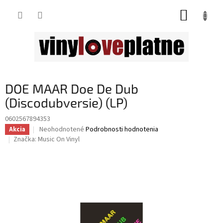
Prejsť
NÁKUP
na
obsah
KOŠÍK
DOE MAAR Doe De Dub
(Discodubversie) (LP)
0602567894353
Priemerné
Neohodnotené
Podrobnosti hodnotenia
Akcia
hodnotenie
Značka:
Music On Vinyl
produktu
je
0,0
z
5
hviezdičiek.