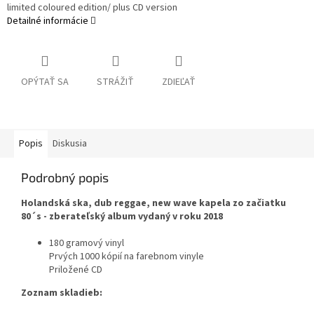
limited coloured edition/ plus CD version
Detailné informácie
OPÝTAŤ SA
STRÁŽIŤ
ZDIEĽAŤ
Popis
Diskusia
Podrobný popis
Holandská ska, dub reggae, new wave kapela zo začiatku
80´s - zberateľský album vydaný v roku 2018
180 gramový vinyl
Prvých 1000 kópií na farebnom vinyle
Priložené CD
Zoznam skladieb: