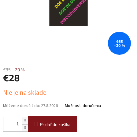
€35
–20 %
€35
–20 %
€28
Jednotková
Nie je na sklade
cena:
Môžeme doručiť do:
27.8.2026
Možnosti doručenia
Pridať do košíka