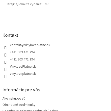
Krajina/lokalita vydania
:
EU
Z
á
p
ä
Kontakt
t
kontakt
@
vinyloveplatne.sk
i
e
+421 903 471 294
+421 903 471 294
VinylovePlatne.sk
vinyloveplatne.sk
Informácie pre vás
Ako nakupovať
Obchodné podmienky