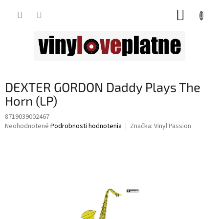
Prejsť
NÁKUP
na
obsah
KOŠÍK
DEXTER GORDON Daddy Plays The
Horn (LP)
8719039002467
Priemerné
Neohodnotené
Podrobnosti hodnotenia
Značka:
Vinyl Passion
hodnotenie
produktu
je
0,0
z
5
hviezdičiek.