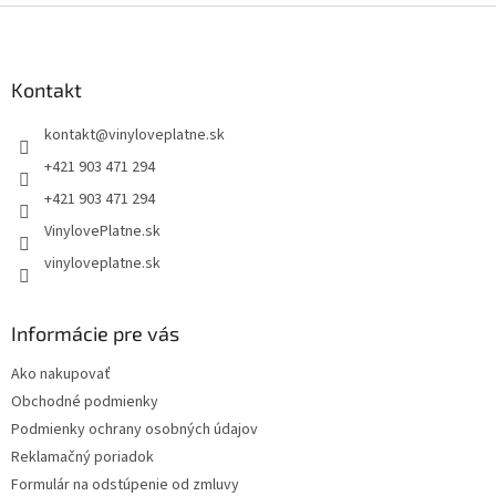
Z
á
p
ä
Kontakt
t
kontakt
@
vinyloveplatne.sk
i
e
+421 903 471 294
+421 903 471 294
VinylovePlatne.sk
vinyloveplatne.sk
Informácie pre vás
Ako nakupovať
Obchodné podmienky
Podmienky ochrany osobných údajov
Reklamačný poriadok
Formulár na odstúpenie od zmluvy