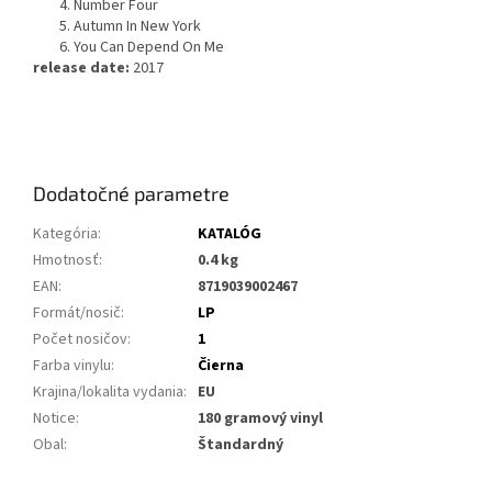
4. Number Four
5. Autumn In New York
6. You Can Depend On Me
release date:
2017
Dodatočné parametre
Kategória
:
KATALÓG
Hmotnosť
:
0.4 kg
EAN
:
8719039002467
Formát/nosič
:
LP
Počet nosičov
:
1
Farba vinylu
:
Čierna
Krajina/lokalita vydania
:
EU
Notice
:
180 gramový vinyl
Obal
:
Štandardný