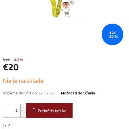
€25
–20 %
€25
–20 %
€20
Jednotková
Nie je na sklade
cena:
Môžeme doručiť do:
27.8.2026
Možnosti doručenia
Pridať do košíka
1xLP