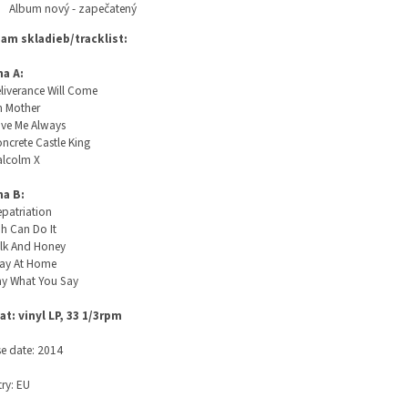
Album nový - zapečatený
am skladieb/tracklist:
na A:
liverance Will Come
h Mother
ve Me Always
ncrete Castle King
alcolm X
na B:
patriation
h Can Do It
lk And Honey
tay At Home
ay What You Say
at: vinyl LP, 33 1/3rpm
se date: 2014
ry: EU