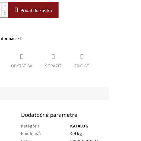
Pridať do košíka
informácie
OPÝTAŤ SA
STRÁŽIŤ
ZDIEĽAŤ
Dodatočné parametre
Kategória
:
KATALÓG
Hmotnosť
:
0.4 kg