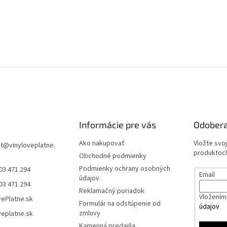
Informácie pre vás
Odobera
Ako nakupovať
Vložte svo
t
@
vinyloveplatne.
produktoch
Obchodné podmienky
Podmienky ochrany osobných
03 471 294
Email
údajov
03 471 294
Reklamačný poriadok
Vložením 
vePlatne.sk
Formulár na odstúpenie od
údajov
zmluvy
veplatne.sk
Kamenná predajňa