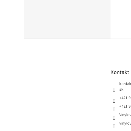
Z
á
p
ä
t
Kontakt
i
e
kontak
sk
+421 9
+421 9
Vinylo
vinylo