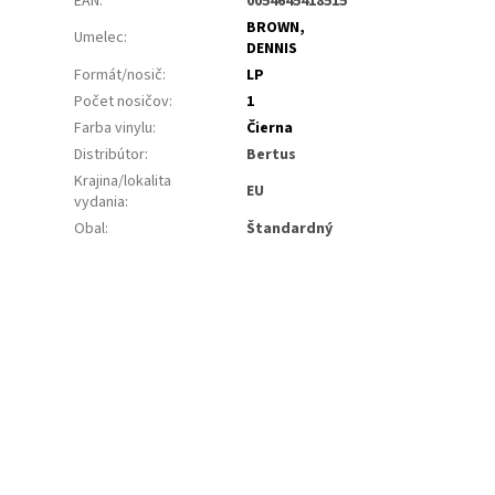
EAN
:
0054645418515
BROWN,
Umelec
:
DENNIS
Formát/nosič
:
LP
Počet nosičov
:
1
Farba vinylu
:
Čierna
Distribútor
:
Bertus
Krajina/lokalita
EU
vydania
:
Obal
:
Štandardný