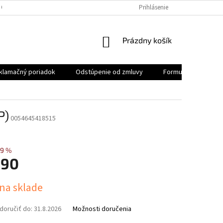
 OSOBNÝCH ÚDAJOV
REKLAMAČNÝ PORIADOK
Prihlásenie
FORMULÁR NA ODSTÚ
NÁKUPNÝ
Prázdny košík
KOŠÍK
klamačný poriadok
Odstúpenie od zmluvy
Formulár na odstúp
P)
0054645418515
9 %
,90
ová
 na sklade
oručiť do:
31.8.2026
Možnosti doručenia