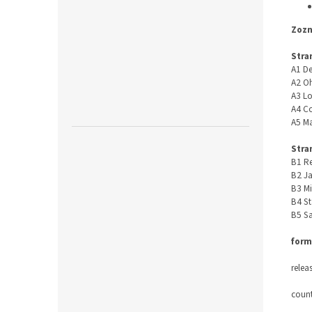
Zozn
Stra
A1 De
A2 O
A3 Lo
A4 Co
A5 M
Stra
B1 Re
B2 Ja
B3 Mi
B4 S
B5 S
form
relea
count