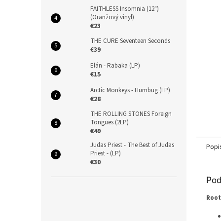
FAITHLESS Insomnia (12")
(Oranžový vinyl)
€23
THE CURE Seventeen Seconds
€39
Elán - Rabaka (LP)
€15
Arctic Monkeys - Humbug (LP)
€28
THE ROLLING STONES Foreign
Tongues (2LP)
€49
Judas Priest - The Best of Judas
Popi
Priest - (LP)
€30
Pod
Root