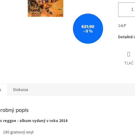
1xLP
€21,90
–9 %
Detailné 
TLAČ
s
Diskusia
robný popis
s reggae - album vydaný v roku 2014
180 gramový vinyl