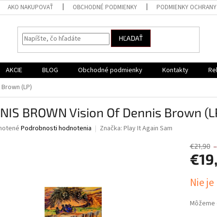
AKO NAKUPOVAŤ
OBCHODNÉ PODMIENKY
PODMIENKY OCHRANY
HĽADAŤ
AKCIE
BLOG
Obchodné podmienky
Kontakty
Re
 Brown (LP)
NIS BROWN Vision Of Dennis Brown (L
né
notené
Podrobnosti hodnotenia
Značka:
Play It Again Sam
nie
u
€21,90
–
€19
Jednotk
Nie je
cena:
iek.
Môžeme d