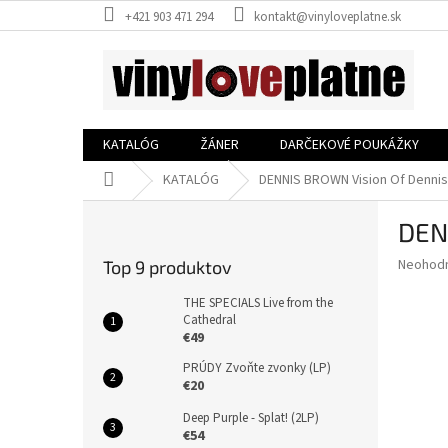
Prejsť
+421 903 471 294
kontakt@vinyloveplatne.sk
na
obsah
KATALÓG
ŽÁNER
DARČEKOVÉ POUKÁŽKY
Domov
KATALÓG
DENNIS BROWN Vision Of Dennis
B
DEN
o
č
Priemer
Neohod
Top 9 produktov
n
hodnote
ý
produkt
THE SPECIALS Live from the
p
Cathedral
je
€49
0,0
a
z
n
PRÚDY Zvoňte zvonky (LP)
5
e
€20
hviezdič
l
Deep Purple - Splat! (2LP)
€54