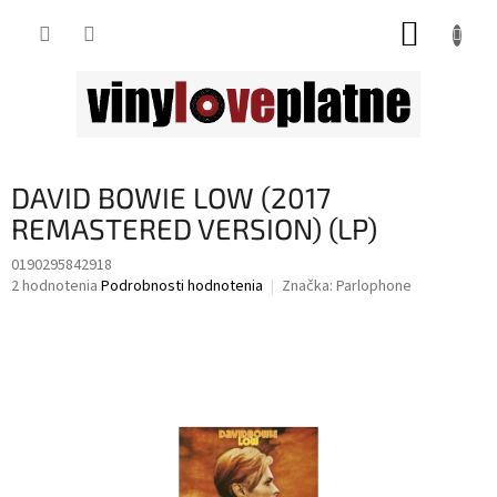
Prejsť
NÁKUP
na
obsah
KOŠÍK
DAVID BOWIE LOW (2017
REMASTERED VERSION) (LP)
0190295842918
Priemerné
2 hodnotenia
Podrobnosti hodnotenia
Značka:
Parlophone
hodnotenie
produktu
je
4,5
z
5
hviezdičiek.