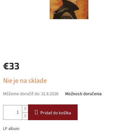
€33
Jednotková
Nie je na sklade
cena:
Môžeme doručiť do:
31.8.2026
Možnosti doručenia
Pridať do košíka
LP album