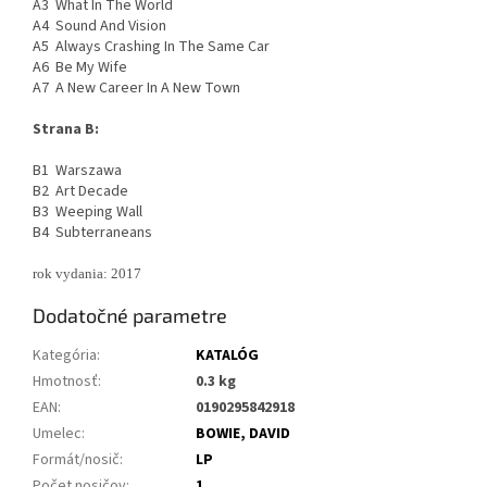
A3 What In The World
A4 Sound And Vision
A5 Always Crashing In The Same Car
A6 Be My Wife
A7 A New Career In A New Town
Strana B:
B1 Warszawa
B2 Art Decade
B3 Weeping Wall
B4 Subterraneans
rok vydania: 2017
Dodatočné parametre
Kategória
:
KATALÓG
Hmotnosť
:
0.3 kg
EAN
:
0190295842918
Umelec
:
BOWIE, DAVID
Formát/nosič
:
LP
Počet nosičov
:
1