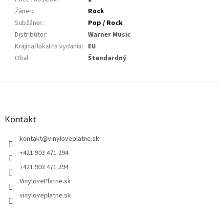
Žáner
:
Rock
Subžáner
:
Pop / Rock
Distribútor
:
Warner Music
Krajina/lokalita vydania
:
EU
Obal
:
Štandardný
Z
á
p
ä
Kontakt
t
kontakt
@
vinyloveplatne.sk
i
e
+421 903 471 294
+421 903 471 294
VinylovePlatne.sk
vinyloveplatne.sk