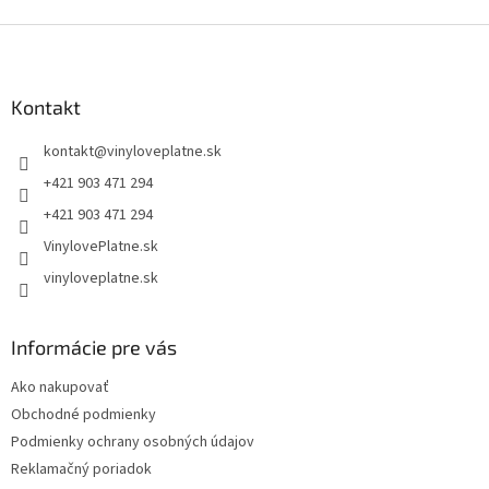
Z
á
p
ä
Kontakt
t
kontakt
@
vinyloveplatne.sk
i
e
+421 903 471 294
+421 903 471 294
VinylovePlatne.sk
vinyloveplatne.sk
Informácie pre vás
Ako nakupovať
Obchodné podmienky
Podmienky ochrany osobných údajov
Reklamačný poriadok