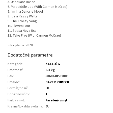
5. Unsquare Dance
6. Paradiddle Joe (With Carmen McCrae)
7. I'm In a Dancing Mood
8. It's a Raggy Waltz
9. The Trolley Song
10. Eleven Four
11. Bossa Nova Usa
12. Take Five (With Carmen McCrae)
rok vydania: 2020
Dodatočné parametre
Kategória
:
KATALÓG
Hmotnosť
:
0.3 kg
EAN
:
5060348582885
Umelec
:
DAVE BRUBECK
Formát/nosič
:
LP
Počet nosičov
:
1
Farba vinylu
:
Farebný vinyl
Krajina/lokalita vydania
:
EU