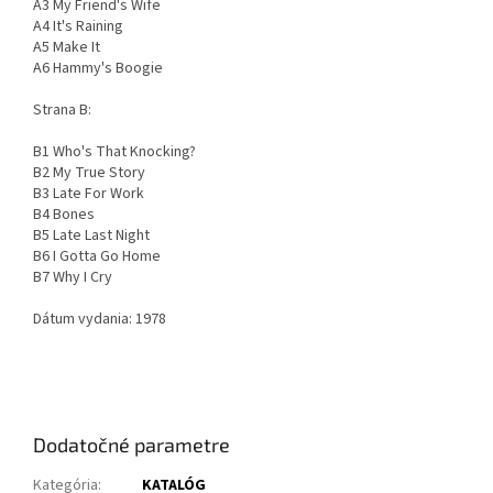
A3 My Friend's Wife
A4 It's Raining
A5 Make It
A6 Hammy's Boogie
Strana B:
B1 Who's That Knocking?
B2 My True Story
B3 Late For Work
B4 Bones
B5 Late Last Night
B6 I Gotta Go Home
B7 Why I Cry
Dátum vydania: 1978
Dodatočné parametre
Kategória
:
KATALÓG