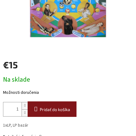
€15
Jednotková
Na sklade
cena:
Možnosti doručenia
Pridať do košíka
1xLP, LP bazár