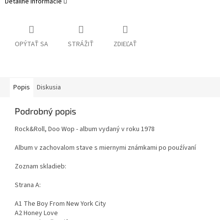
Detailné informácie
OPÝTAŤ SA
STRÁŽIŤ
ZDIEĽAŤ
Popis
Diskusia
Podrobný popis
Rock&Roll, Doo Wop - album vydaný v roku 1978
Album v zachovalom stave s miernymi známkami po pouźívaní
Zoznam skladieb:
Strana A:
A1 The Boy From New York City
A2 Honey Love