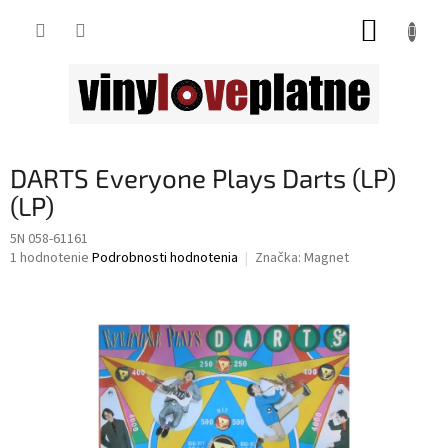
Prejsť
NÁKUP
na
obsah
KOŠÍK
DARTS Everyone Plays Darts (LP)
(LP)
5N 058-61161
Priemerné
1 hodnotenie
Podrobnosti hodnotenia
Značka:
Magnet
hodnotenie
produktu
je
5,0
z
5
hviezdičiek.