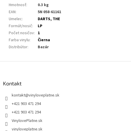
Hmotnosť
:
0.3 kg
EAN
:
5N 058-61161
Umelec
:
DARTS, THE
Formát/nosič
:
LP
Počet nosičov
:
1
Farba vinylu
:
Čierna
Distribútor
:
Bazár
Z
á
p
ä
Kontakt
t
kontakt
@
vinyloveplatne.sk
i
e
+421 903 471 294
+421 903 471 294
VinylovePlatne.sk
vinyloveplatne.sk