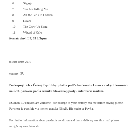
6
Styggo
7
You Are Killing Me
8
All the Girls In London
9
Doves
10
The Grow Up Song
11
Wizard of Oslo
format: vinyl LP, 33 1/3rpm
release date: 2016
country: EU
Pre kupujúcich z Českej Republiky: platba podľa bankového kurzu v českých korunách
na účet, poštovné podĺa cenníka Slovenskej pošty - informácie mailom.
EU/(non EU) buyers are welcome - for postage to your country ask me before buying please!
Payment is possible via money transfer (IBAN, Bic code) or PayPal.
For further information about products condition and terms delivery use this mail please:
info@vinyloveplatne.sk