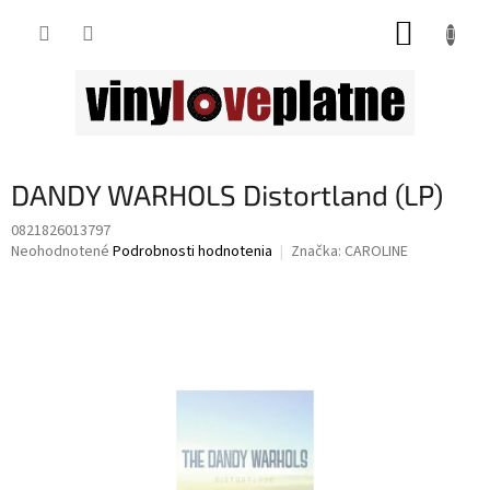
Prejsť
NÁKUP
na
obsah
KOŠÍK
DANDY WARHOLS Distortland (LP)
0821826013797
Priemerné
Neohodnotené
Podrobnosti hodnotenia
Značka:
CAROLINE
hodnotenie
produktu
je
0,0
z
5
hviezdičiek.