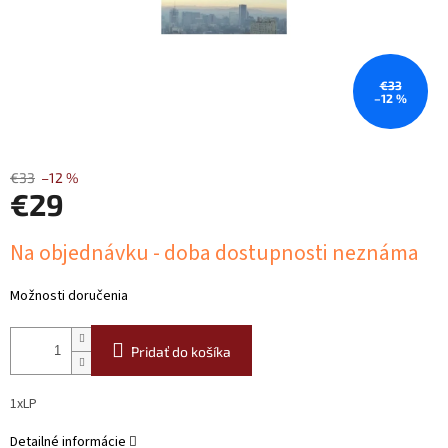
€33
–12 %
€33
–12 %
€29
Jednotková
Na objednávku - doba dostupnosti neznáma
cena:
Možnosti doručenia
Pridať do košíka
1xLP
Detailné informácie