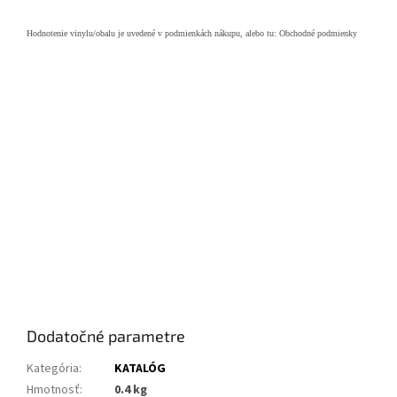
Hodnotenie vinylu/obalu je uvedené v podmienkách nákupu, alebo tu: Obchodné podmienky
Dodatočné parametre
Kategória
:
KATALÓG
Hmotnosť
:
0.4 kg