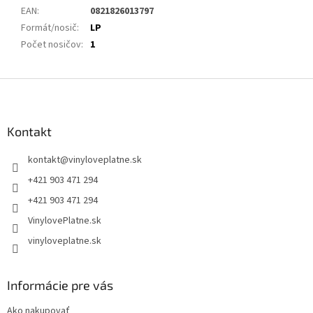
EAN
:
0821826013797
Formát/nosič
:
LP
Počet nosičov
:
1
Z
á
p
ä
Kontakt
t
kontakt
@
vinyloveplatne.sk
i
e
+421 903 471 294
+421 903 471 294
VinylovePlatne.sk
vinyloveplatne.sk
Informácie pre vás
Ako nakupovať