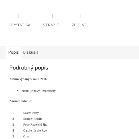
OPÝTAŤ SA
STRÁŽIŤ
ZDIEĽAŤ
Popis
Diskusia
Podrobný popis
Album vydaný v roku 2016
album je nový - zapečatený
Zoznam skladieb:
1
Search Party
2
Semper Fidelis
3
Pope Reverend Jim
4
Catcher In the Rye
5
Give