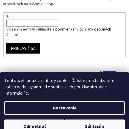
produktoch na našom e-shope.
Email
Vložením e-mailu súhlasíte s
podmienkami ochrany osobných
údajov
PRIHLÁSIŤ SA
Tento web používa súbory cookie. Ďalším prechádzaním
tohto webu vyjadrujete súhlas s ich používaním. Viac
informácií
tu
.
Nastavenie
Vytvoril Shoptet
Odmietnuť
Súhlasím
Copyright 2026
Vinyloveplatne.sk
. Všetky práva vyhradené.