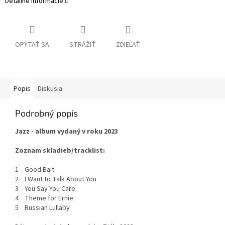
Detailné informácie
OPÝTAŤ SA
STRÁŽIŤ
ZDIEĽAŤ
Popis
Diskusia
Podrobný popis
Jazz - album vydaný v roku 2023
Zoznam skladieb/tracklist:
1 Good Bait
2 I Want to Talk About You
3 You Say You Care
4 Theme for Ernie
5 Russian Lullaby