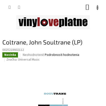
Prejsť
NÁKUP
na
obsah
KOŠÍK
Coltrane, John Soultrane (LP)
0025218602112
Priemerné
Neohodnotené
Podrobnosti hodnotenia
Novinka
hodnotenie
Značka:
Universal Music
produktu
je
0,0
z
5
hviezdičiek.