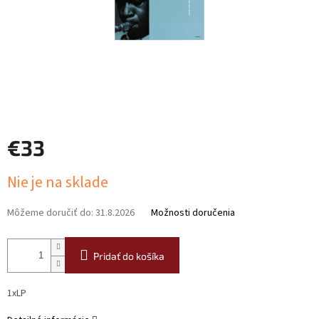
€33
Jednotková
Nie je na sklade
cena:
Môžeme doručiť do:
31.8.2026
Možnosti doručenia
Pridať do košíka
1xLP