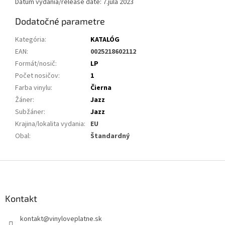
Dátum vydania/release date: 7.júla 2023
Dodatočné parametre
Kategória
:
KATALÓG
EAN
:
0025218602112
Formát/nosič
:
LP
Počet nosičov
:
1
Farba vinylu
:
Čierna
Žáner
:
Jazz
Subžáner
:
Jazz
Krajina/lokalita vydania
:
EU
Obal
:
Štandardný
Z
á
p
ä
Kontakt
t
kontakt
@
vinyloveplatne.sk
i