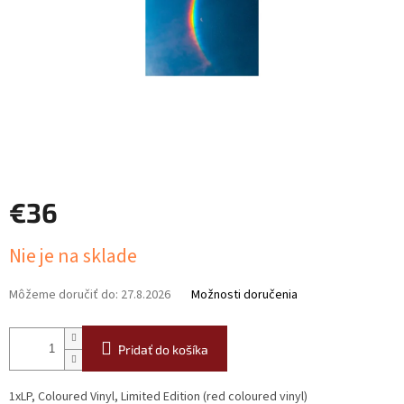
€36
Jednotková
Nie je na sklade
cena:
Môžeme doručiť do:
27.8.2026
Možnosti doručenia
Pridať do košíka
1xLP, Coloured Vinyl, Limited Edition (red coloured vinyl)