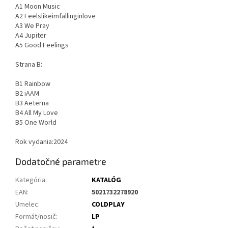
A1 Moon Music
A2 Feelslikeimfallinginlove
A3 We Pray
A4 Jupiter
A5 Good Feelings
Strana B:
B1 Rainbow
B2 iAAM
B3 Aeterna
B4 All My Love
B5 One World
Rok vydania:2024
Dodatočné parametre
Kategória
:
KATALÓG
EAN
:
5021732278920
Umelec
:
COLDPLAY
Formát/nosič
:
LP