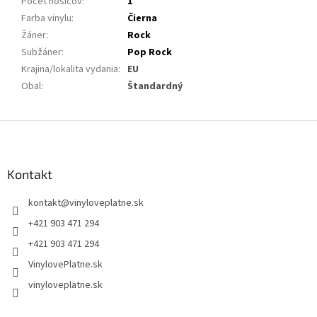
Počet nosičov
:
1
Farba vinylu
:
Čierna
Žáner
:
Rock
Subžáner
:
Pop Rock
Krajina/lokalita vydania
:
EU
Obal
:
Štandardný
Z
á
p
ä
Kontakt
t
kontakt
@
vinyloveplatne.sk
i
e
+421 903 471 294
+421 903 471 294
VinylovePlatne.sk
vinyloveplatne.sk