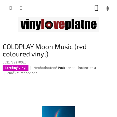
Prejsť
NÁKUP
na
obsah
KOŠÍK
COLDPLAY Moon Music (red
coloured vinyl)
5021732278920
Priemerné
Neohodnotené
Podrobnosti hodnotenia
Farebný vinyl
hodnotenie
Značka:
Parlophone
produktu
je
0,0
z
5
hviezdičiek.