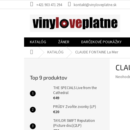
Prejsť
+421 903 471 294
kontakt@vinyloveplatne.sk
na
obsah
KATALÓG
ŽÁNER
DARČEKOVÉ POUKÁŽKY
Domov
KATALÓG
CLAUDE FONTAINE La Mer
B
CLA
o
č
Priemer
Neohod
Top 9 produktov
n
hodnote
ý
produkt
THE SPECIALS Live from the
p
Cathedral
je
€49
0,0
a
z
n
PRÚDY Zvoňte zvonky (LP)
5
e
€20
hviezdič
l
TAYLOR SWIFT Reputation
(Picture disc)(2LP)