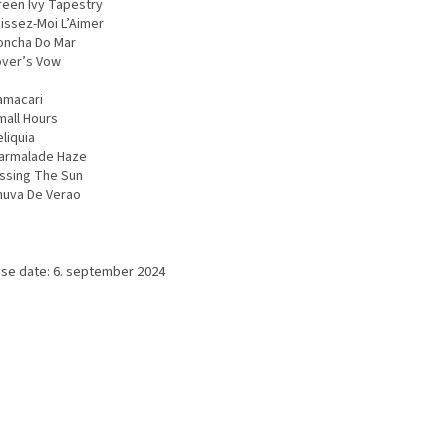
reen Ivy Tapestry
aissez-Moi L’Aimer
oncha Do Mar
over’s Vow
amacari
mall Hours
liquia
armalade Haze
issing The Sun
huva De Verao
ase date: 6. september 2024