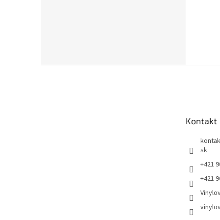
Z
á
p
ä
t
Kontakt
i
e
kontak
sk
+421 9
+421 9
Vinylo
vinylo