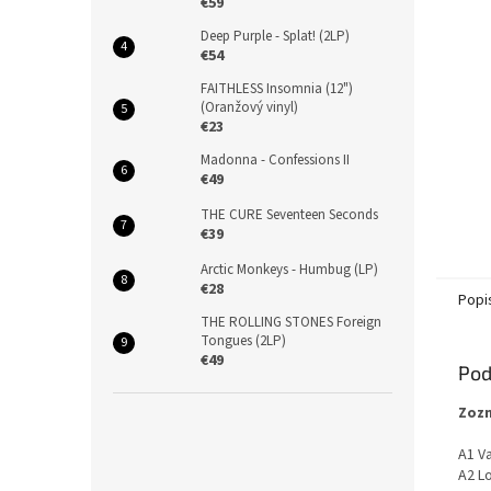
€59
Deep Purple - Splat! (2LP)
€54
FAITHLESS Insomnia (12")
(Oranžový vinyl)
€23
Madonna - Confessions II
€49
THE CURE Seventeen Seconds
€39
Arctic Monkeys - Humbug (LP)
€28
Popi
THE ROLLING STONES Foreign
Tongues (2LP)
€49
Pod
Zozn
A1 V
A2 L