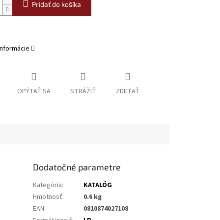
Pridať do košíka
informácie
OPÝTAŤ SA
STRÁŽIŤ
ZDIEĽAŤ
Dodatočné parametre
Kategória
:
KATALÓG
Hmotnosť
:
0.6 kg
EAN
:
0810874027108