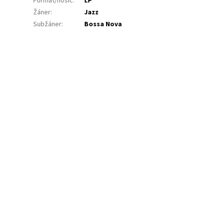
Formát/nosič
:
LP
Žáner
:
Jazz
Subžáner
:
Bossa Nova