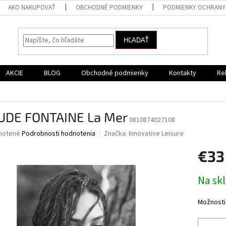
AKO NAKUPOVAŤ
OBCHODNÉ PODMIENKY
PODMIENKY OCHRANY
HĽADAŤ
AKCIE
BLOG
Obchodné podmienky
Kontakty
Re
UDE FONTAINE La Mer
0810874027108
né
notené
Podrobnosti hodnotenia
Značka:
Innovative Leisure
nie
€33
u
Jednotk
Na sk
cena:
iek.
Možnosti