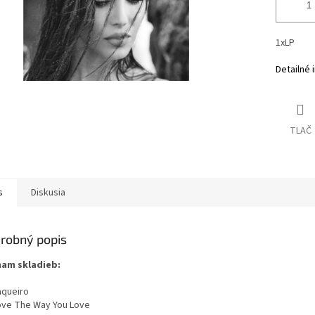
1xLP
Detailné 
TLAČ
s
Diskusia
robný popis
am skladieb:
aqueiro
ove The Way You Love