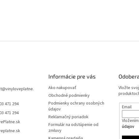
Informácie pre vás
Odobera
Ako nakupovať
Vložte svo
t
@
vinyloveplatne.
produktoch
Obchodné podmienky
Podmienky ochrany osobných
03 471 294
Email
údajov
03 471 294
Reklamačný poriadok
Vložením 
vePlatne.sk
Formulár na odstúpenie od
údajov
zmluvy
veplatne.sk
Kamenná predajňa