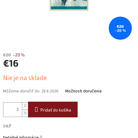
€20
–20 %
€20
–20 %
€16
Jednotková
Nie je na sklade
cena:
Môžeme doručiť do:
28.8.2026
Možnosti doručenia
Pridať do košíka
1xLP
Detailné informácie