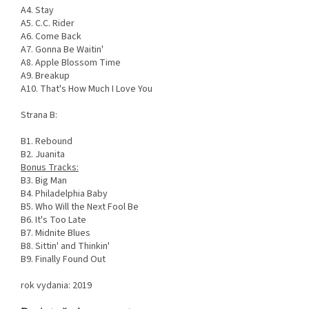
A4. Stay
A5. C.C. Rider
A6. Come Back
A7. Gonna Be Waitin'
A8. Apple Blossom Time
A9. Breakup
A10. That's How Much I Love You
Strana B:
B1. Rebound
B2. Juanita
Bonus Tracks:
B3. Big Man
B4. Philadelphia Baby
B5. Who Will the Next Fool Be
B6. It's Too Late
B7. Midnite Blues
B8. Sittin' and Thinkin'
B9. Finally Found Out
rok vydania: 2019