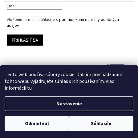
Email
Vložením e-mailu súhlasíte s
podmienkami ochrany osobných
údajov
PRIHLÁSIŤ SA
Tento web používa súbory cookie. Ďalším prechádzaním
tohto webu vyjadrujete súhlas s ich používaním. Viac
informácií
tu
.
Nastavenie
Vytvoril Shoptet
Odmietnuť
Súhlasím
Copyright 2026
Vinyloveplatne.sk
. Všetky práva vyhradené.