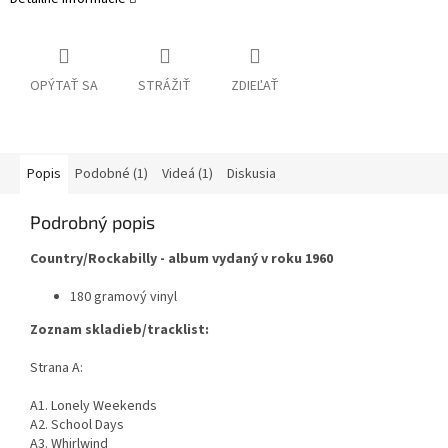
OPÝTAŤ SA
STRÁŽIŤ
ZDIEĽAŤ
Popis
Podobné (1)
Videá (1)
Diskusia
Podrobný popis
Country/Rockabilly - album vydaný v roku 1960
180 gramový vinyl
Zoznam skladieb/tracklist:
Strana A:
A1. Lonely Weekends
A2. School Days
A3. Whirlwind