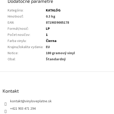
Dodatočné parametre
Kategória
:
KATALÓG
Hmotnosť
:
0.3 kg
EAN
:
8719039005178
Formát/nosič
:
LP
Počet nosičov
:
1
Farba vinylu
:
Čierna
Krajina/lokalita vydania
:
EU
Notice
:
180 gramový vinyl
Obal
:
Štandardný
Z
á
p
ä
Kontakt
t
kontakt
@
vinyloveplatne.sk
i
e
+421 903 471 294