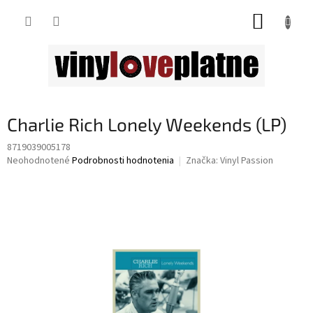
Prejsť
NÁKUP
na
obsah
KOŠÍK
Charlie Rich Lonely Weekends (LP)
8719039005178
Priemerné
Neohodnotené
Podrobnosti hodnotenia
Značka:
Vinyl Passion
hodnotenie
produktu
je
0,0
z
5
hviezdičiek.