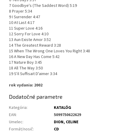
6 Ten Days 3:37
7 Goodbye's (The Saddest Word) 5:19
8 Prayer 5:34
9 I Surrender 4:47
10 At Last 4:17
11 Super Love 4:16
12 Sorry For Love 4:10
13 Aun Existe Amor 3:52
14 The Greatest Reward 3:28
15 When The Wrong One Loves You Right 3:48
16 A New Day Has Come 5:42
17 Nature Boy 3:45
18 All The Way 3:50
19 S'il Suffisait D'aimer 3:34
rok vydania: 2002
Dodatočné parametre
Kategória
:
KATALÓG
EAN
:
5099750622629
Umelec
:
DION, CELINE
Formát/nosič
:
CD