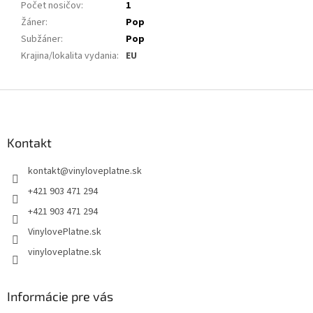
Počet nosičov
:
1
Žáner
:
Pop
Subžáner
:
Pop
Krajina/lokalita vydania
:
EU
Z
á
p
ä
Kontakt
t
kontakt
@
vinyloveplatne.sk
i
e
+421 903 471 294
+421 903 471 294
VinylovePlatne.sk
vinyloveplatne.sk
Informácie pre vás