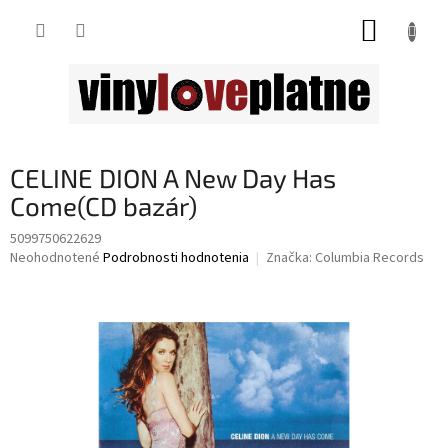
Prejsť
NÁKUP
na
obsah
KOŠÍK
CELINE DION A New Day Has
Come(CD bazár)
5099750622629
Priemerné
Neohodnotené
Podrobnosti hodnotenia
Značka:
Columbia Records
hodnotenie
produktu
je
0,0
z
5
hviezdičiek.