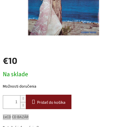
€10
Jednotková
Na sklade
cena:
Možnosti doručenia
Pridať do košíka
1xCD
CD BAZÁR