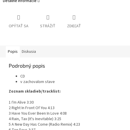
Detailné informácie
OPÝTAŤ SA
STRÁŽIŤ
ZDIEĽAŤ
Popis
Diskusia
Podrobný popis
CD
v zachovalom stave
Zoznam skladieb/tracklist:
1 I'm Alive 3:30
2 Right In Front Of You 4:13
3 Have You Ever Been In Love 4:08
4 Rain, Tax (It's Inevitable) 3:25
5 A New Day Has Come (Radio Remix) 4:23