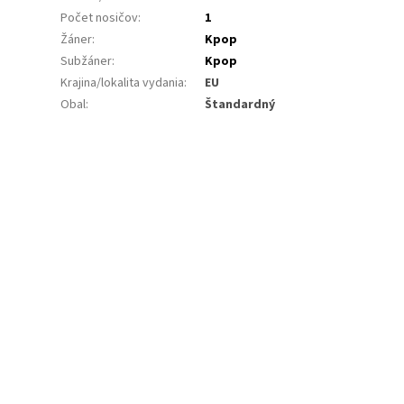
)
Počet nosičov
:
1
Žáner
:
Kpop
Subžáner
:
Kpop
Krajina/lokalita vydania
:
EU
Obal
:
Štandardný