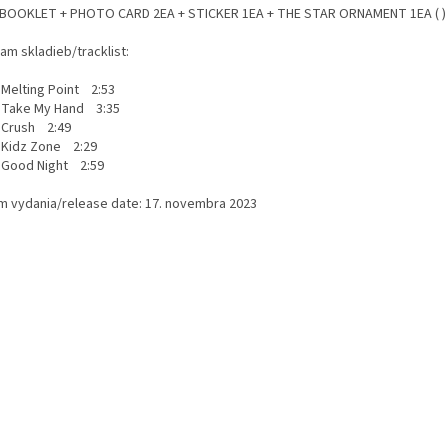
 BOOKLET + PHOTO CARD 2EA + STICKER 1EA + THE STAR ORNAMENT 1EA ( 
am skladieb/tracklist:
lting Point 2:53
ake My Hand 3:35
rush 2:49
idz Zone 2:29
ood Night 2:59
m vydania/release date: 17. novembra 2023