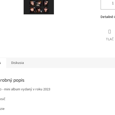
Detailné 
TLAČ
s
Diskusia
robný popis
p - mini album vydaný v roku 2023
osič
zie