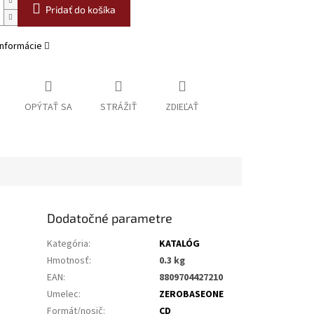
Pridať do košíka
informácie
OPÝTAŤ SA
STRÁŽIŤ
ZDIEĽAŤ
Dodatočné parametre
Kategória
:
KATALÓG
Hmotnosť
:
0.3 kg
EAN
:
8809704427210
Umelec
:
ZEROBASEONE
Formát/nosič
:
CD