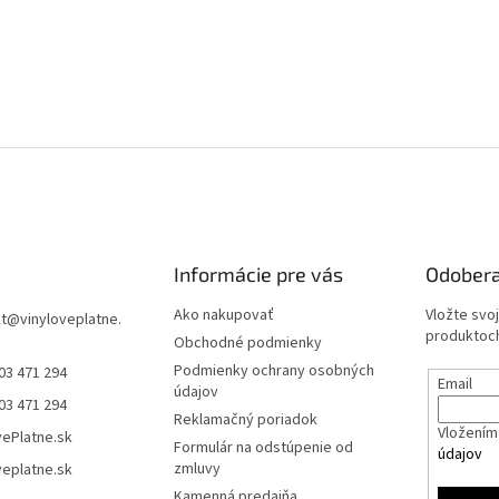
Informácie pre vás
Odobera
Ako nakupovať
Vložte svo
t
@
vinyloveplatne.
produktoch
Obchodné podmienky
Podmienky ochrany osobných
03 471 294
Email
údajov
03 471 294
Reklamačný poriadok
Vložením 
vePlatne.sk
Formulár na odstúpenie od
údajov
zmluvy
veplatne.sk
Kamenná predajňa