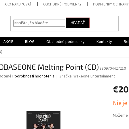
AKO NAKUPOVAŤ
OBCHODNÉ PODMIENKY
PODMIENKY OCHRANY
HĽADAŤ
AKCIE
BLOG
Obchodné podmienky
Kontakty
Re
D)
OBASEONE Melting Point (CD)
8809704427210
né
notené
Podrobnosti hodnotenia
Značka:
Wakeone Entertainment
nie
€20
u
Jednotk
Nie je
cena:
iek.
Môžeme d