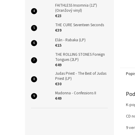
FAITHLESS Insomnia (12")
(Oranžový vinyl)
€23
THE CURE Seventeen Seconds
€39
Elán - Rabaka (LP)
€15
THE ROLLING STONES Foreign
Tongues (2LP)
€49
Popi
Judas Priest - The Best of Judas
Priest (LP)
€30
Pod
Madonna - Confessions II
€49
K-po
CD n
9 ver