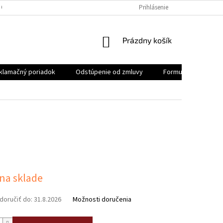
 OSOBNÝCH ÚDAJOV
REKLAMAČNÝ PORIADOK
Prihlásenie
FORMULÁR NA ODSTÚ
NÁKUPNÝ
Prázdny košík
KOŠÍK
klamačný poriadok
Odstúpenie od zmluvy
Formulár na odstúp
ová
 na sklade
oručiť do:
31.8.2026
Možnosti doručenia