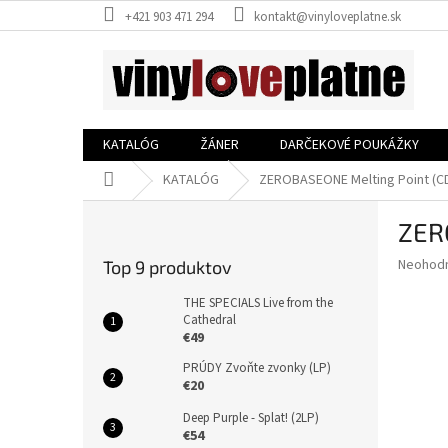
Prejsť
+421 903 471 294
kontakt@vinyloveplatne.sk
na
obsah
KATALÓG
ŽÁNER
DARČEKOVÉ POUKÁŽKY
Domov
KATALÓG
ZEROBASEONE Melting Point (C
B
ZER
o
č
Priemer
Neohod
Top 9 produktov
n
hodnote
ý
produkt
THE SPECIALS Live from the
p
Cathedral
je
€49
0,0
a
z
n
PRÚDY Zvoňte zvonky (LP)
5
e
€20
hviezdič
l
Deep Purple - Splat! (2LP)
€54