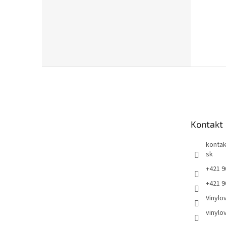
Z
á
p
ä
t
Kontakt
i
e
kontak
sk
+421 9
+421 9
Vinylo
vinylo