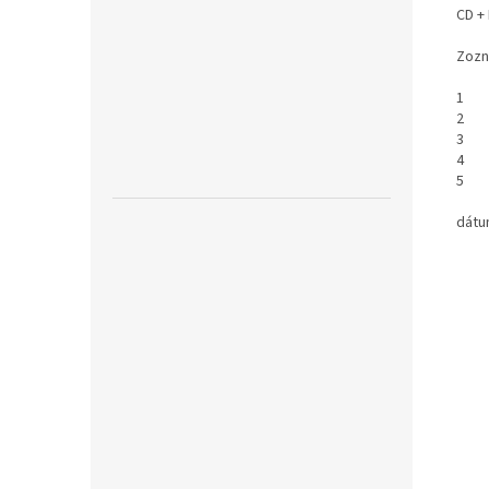
CD +
Zozn
1 Me
2 T
3 C
4 K
5 G
dátu