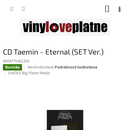
Prejsť
NÁKUP
na
obsah
KOŠÍK
CD Taemin - Eternal (SET Ver.)
8804775451256
Priemerné
Neohodnotené
Podrobnosti hodnotenia
Novinka
hodnotenie
Značka:
Big Planet Made
produktu
je
0,0
z
5
hviezdičiek.