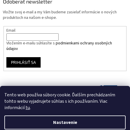
Odoberať newsletter
Vložte svoj e-mail a my Vám budeme zasielať informácie o nových
produktoch na našom e-shope.
Email
Vložením e-mailu súhlasíte s
podmienkami ochrany osobných
údajov
PRIHLÁSIŤ SA
Tento web používa súbory cookie. Ďalším prechádzaním
tohto webu vyjadrujete súhlas s ich používaním. Viac
informácií
tu
.
Nastavenie
Vytvoril Shoptet