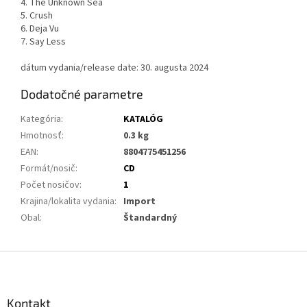
4. The Unknown Sea
5. Crush
6. Deja Vu
7. Say Less
dátum vydania/release date: 30. augusta 2024
Dodatočné parametre
Kategória
:
KATALÓG
Hmotnosť
:
0.3 kg
EAN
:
8804775451256
Formát/nosič
:
CD
Počet nosičov
:
1
Krajina/lokalita vydania
:
Import
Obal
:
Štandardný
Z
á
p
ä
Kontakt