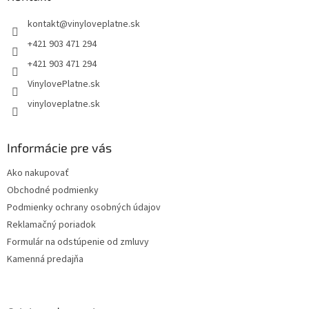
t
kontakt
@
vinyloveplatne.sk
i
e
+421 903 471 294
+421 903 471 294
VinylovePlatne.sk
vinyloveplatne.sk
Informácie pre vás
Ako nakupovať
Obchodné podmienky
Podmienky ochrany osobných údajov
Reklamačný poriadok
Formulár na odstúpenie od zmluvy
Kamenná predajňa