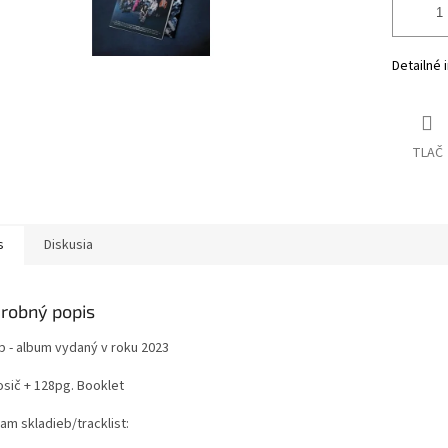
Detailné 
TLAČ
s
Diskusia
robný popis
p - album vydaný v roku 2023
osič + 128pg. Booklet
am skladieb/tracklist: