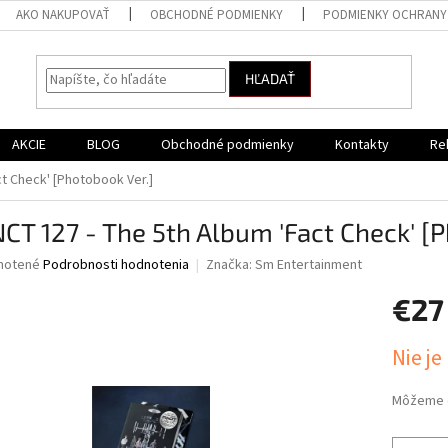
AKO NAKUPOVAŤ
OBCHODNÉ PODMIENKY
PODMIENKY OCHRANY
HĽADAŤ
AKCIE
BLOG
Obchodné podmienky
Kontakty
Re
ct Check' [Photobook Ver.]
CT 127 - The 5th Album 'Fact Check' [
né
notené
Podrobnosti hodnotenia
Značka:
Sm Entertainment
nie
€27
u
Jednotk
Nie je
cena:
iek.
Môžeme d