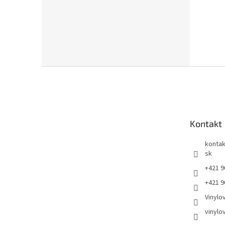
Z
á
p
ä
t
Kontakt
i
e
kontak
sk
+421 9
+421 9
Vinylo
vinylo