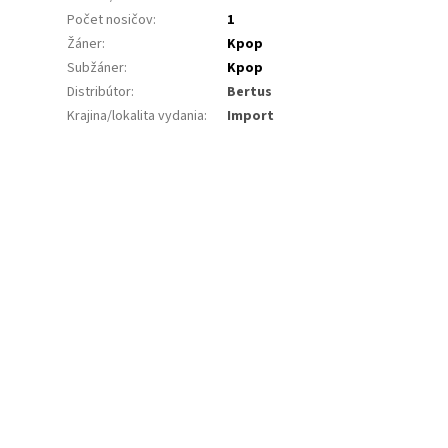
Počet nosičov
:
1
Žáner
:
Kpop
Subžáner
:
Kpop
Distribútor
:
Bertus
Krajina/lokalita vydania
:
Import