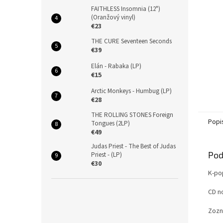
FAITHLESS Insomnia (12")
(Oranžový vinyl)
€23
THE CURE Seventeen Seconds
€39
Elán - Rabaka (LP)
€15
Arctic Monkeys - Humbug (LP)
€28
THE ROLLING STONES Foreign
Popi
Tongues (2LP)
€49
Judas Priest - The Best of Judas
Pod
Priest - (LP)
€30
K-po
CD n
Zozn