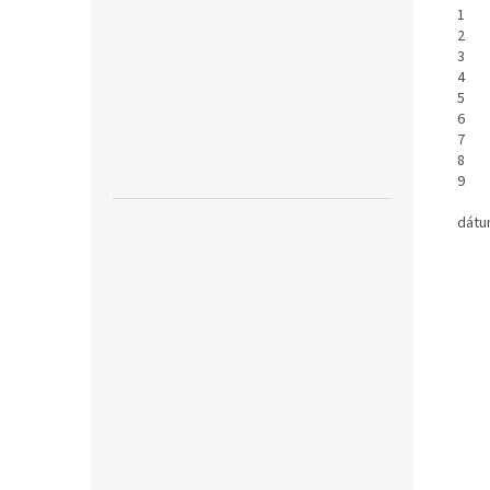
1 Fa
2 ??
3 Pa
4 A
5 Y
6 Je
7 ??
8 ??
9 Re
dátu