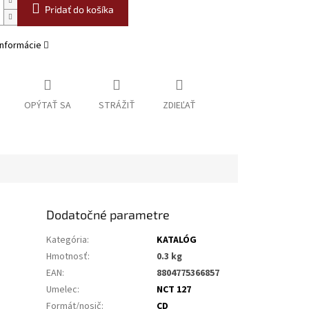
Pridať do košíka
informácie
OPÝTAŤ SA
STRÁŽIŤ
ZDIEĽAŤ
Dodatočné parametre
Kategória
:
KATALÓG
Hmotnosť
:
0.3 kg
EAN
:
8804775366857
Umelec
:
NCT 127
Formát/nosič
:
CD