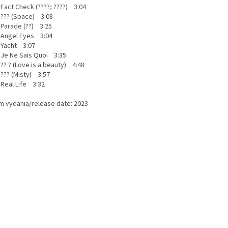
ct Check (????; ????) 3:04
? (Space) 3:08
rade (??) 3:25
ngel Eyes 3:04
acht 3:07
 Ne Sais Quoi 3:35
 ? (Love is a beauty) 4:48
? (Misty) 3:57
al Life 3:32
m vydania/release date: 2023