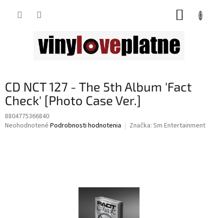
Prejsť
NÁKUP
na
obsah
KOŠÍK
CD NCT 127 - The 5th Album 'Fact
Check' [Photo Case Ver.]
8804775366840
Priemerné
Neohodnotené
Podrobnosti hodnotenia
Značka:
Sm Entertainment
hodnotenie
produktu
je
0,0
z
5
hviezdičiek.