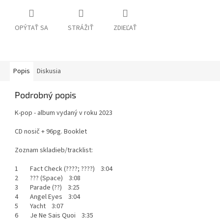
OPÝTAŤ SA
STRÁŽIŤ
ZDIEĽAŤ
Popis
Diskusia
Podrobný popis
K-pop - album vydaný v roku 2023
CD nosič + 96pg. Booklet
Zoznam skladieb/tracklist:
1 Fact Check (????; ????) 3:04
2 ??? (Space) 3:08
3 Parade (??) 3:25
4 Angel Eyes 3:04
5 Yacht 3:07
6 Je Ne Sais Quoi 3:35