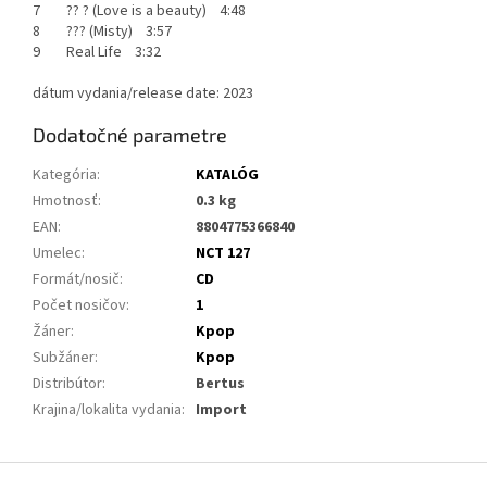
7 ?? ? (Love is a beauty) 4:48
8 ??? (Misty) 3:57
9 Real Life 3:32
dátum vydania/release date: 2023
Dodatočné parametre
Kategória
:
KATALÓG
Hmotnosť
:
0.3 kg
EAN
:
8804775366840
Umelec
:
NCT 127
Formát/nosič
:
CD
Počet nosičov
:
1
Žáner
:
Kpop
Subžáner
:
Kpop
Distribútor
:
Bertus
Krajina/lokalita vydania
:
Import
Z