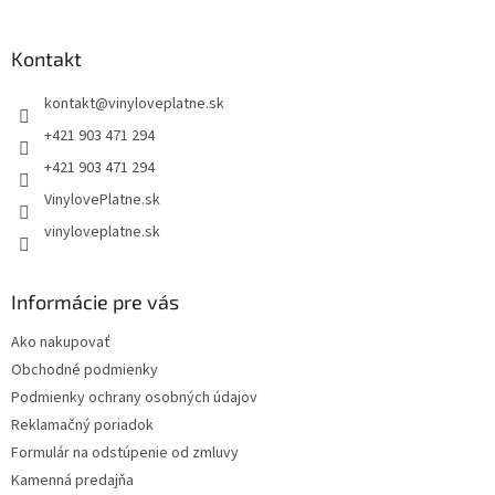
á
p
ä
Kontakt
t
kontakt
@
vinyloveplatne.sk
i
e
+421 903 471 294
+421 903 471 294
VinylovePlatne.sk
vinyloveplatne.sk
Informácie pre vás
Ako nakupovať
Obchodné podmienky
Podmienky ochrany osobných údajov
Reklamačný poriadok
Formulár na odstúpenie od zmluvy
Kamenná predajňa