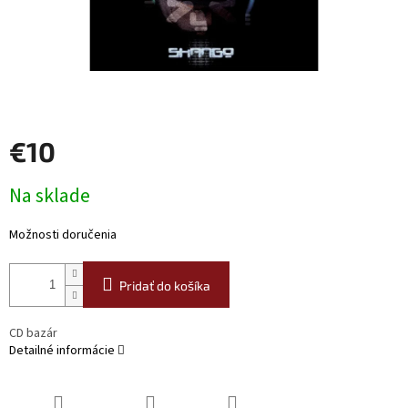
€10
Jednotková
Na sklade
cena:
Možnosti doručenia
Pridať do košíka
CD bazár
Detailné informácie