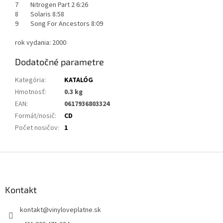
7 Nitrogen Part 2 6:26
8 Solaris 8:58
9 Song For Ancestors 8:09
rok vydania: 2000
Dodatočné parametre
Kategória
:
KATALÓG
Hmotnosť
:
0.3 kg
EAN
:
0617936803324
Formát/nosič
:
CD
Počet nosičov
:
1
Z
á
p
ä
Kontakt
t
kontakt
@
vinyloveplatne.sk
i
e