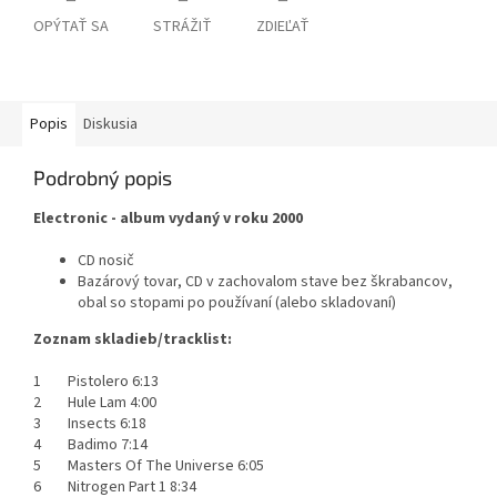
OPÝTAŤ SA
STRÁŽIŤ
ZDIEĽAŤ
Popis
Diskusia
Podrobný popis
Electronic - album vydaný v roku 2000
CD nosič
Bazárový tovar, CD v zachovalom stave bez škrabancov,
obal so stopami po používaní (alebo skladovaní)
Zoznam skladieb/tracklist:
1 Pistolero 6:13
2 Hule Lam 4:00
3 Insects 6:18
4 Badimo 7:14
5 Masters Of The Universe 6:05
6 Nitrogen Part 1 8:34