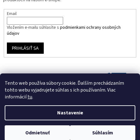
produktoch na našom e-shope.
Email
Vložením e-mailu súhlasíte s
podmienkami ochrany osobných
údajov
PRIHLÁSIŤ SA
Tento web používa súbory cookie. Ďalším prechádzaním
tohto webu vyjadrujete súhlas s ich používaním. Viac
informácií
tu
.
Nastavenie
Vytvoril Shoptet
Odmietnuť
Súhlasím
Copyright 2026
Vinyloveplatne.sk
. Všetky práva vyhradené.