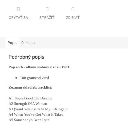
OPÝTAŤ SA
STRÁŽIŤ
ZDIEĽAŤ
Popis
Diskusia
Podrobný popis
Pop rock - album vydaný v roku 1981
180 gramový vinyl
Zoznam skladieb/tracklist:
A1 Those Good Old Dreams
A2 Strength Of A Woman
A3 (Want You) Back In My Life Again
A4 When You've Got What It Takes
A5 Somebody's Been Lyin'