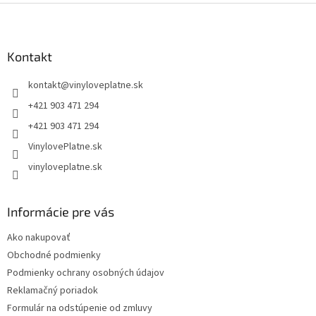
Z
á
p
ä
Kontakt
t
kontakt
@
vinyloveplatne.sk
i
e
+421 903 471 294
+421 903 471 294
VinylovePlatne.sk
vinyloveplatne.sk
Informácie pre vás
Ako nakupovať
Obchodné podmienky
Podmienky ochrany osobných údajov
Reklamačný poriadok
Formulár na odstúpenie od zmluvy