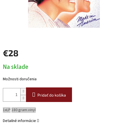
€28
Jednotková
Na sklade
cena:
Možnosti doručenia
Pridať do košíka
1xLP
180 gram.vinyl
Detailné informácie