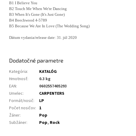
B1 I Believe You
B2 Touch Me When We're Dancing
B3 When It's Gone (It's Just Gone)
B4 Beechwood 4-5789
B5 Because We Are In Love (The Wedding Song)
Dátum vydania/release date: 31. júl 2020
Dodatočné parametre
Kategória
:
KATALÓG
Hmotnosť
:
0.3 kg
EAN
:
0602557405293
Umelec
:
CARPENTERS
Formát/nosič
:
LP
Počet nosičov
:
1
Žáner
:
Pop
Subžáner
:
Pop
,
Rock