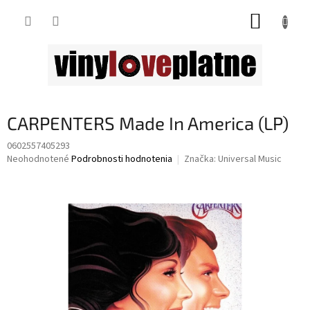
Prejsť
NÁKUP
na
obsah
KOŠÍK
CARPENTERS Made In America (LP)
0602557405293
Priemerné
Neohodnotené
Podrobnosti hodnotenia
Značka:
Universal Music
hodnotenie
produktu
je
0,0
z
5
hviezdičiek.