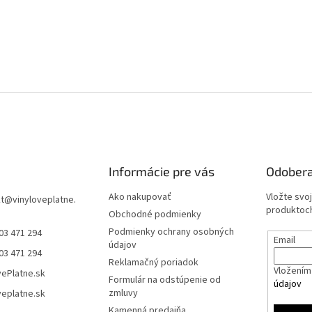
Informácie pre vás
Odobera
Ako nakupovať
Vložte svo
t
@
vinyloveplatne.
produktoch
Obchodné podmienky
Podmienky ochrany osobných
03 471 294
Email
údajov
03 471 294
Reklamačný poriadok
Vložením 
vePlatne.sk
Formulár na odstúpenie od
údajov
zmluvy
veplatne.sk
Kamenná predajňa