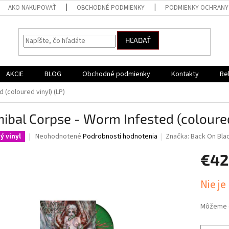
AKO NAKUPOVAŤ
OBCHODNÉ PODMIENKY
PODMIENKY OCHRANY
HĽADAŤ
AKCIE
BLOG
Obchodné podmienky
Kontakty
Re
 (coloured vinyl) (LP)
ibal Corpse - Worm Infested (coloured
Priemerné
Neohodnotené
Podrobnosti hodnotenia
Značka:
Back On Bla
ý vinyl
hodnotenie
produktu
€42
je
0,0
Jednotk
Nie je
z
cena:
5
hviezdičiek.
Môžeme d