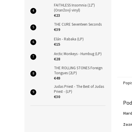
FAITHLESS Insomnia (12")
(Oranžový vinyl)
€23
THE CURE Seventeen Seconds
€39
Elán - Rabaka (LP)
€15
Arctic Monkeys - Humbug (LP)
€28
THE ROLLING STONES Foreign
Tongues (2LP)
€49
Popi
Judas Priest - The Best of Judas
Priest - (LP)
€30
Pod
Hard
Zozn