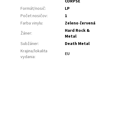
CORPSE
Formát/nosič
:
LP
Počet nosičov
:
1
Farba vinylu
:
Zeleno červená
Hard Rock &
Žáner
:
Metal
Subžáner
:
Death Metal
Krajina/lokalita
EU
vydania
: