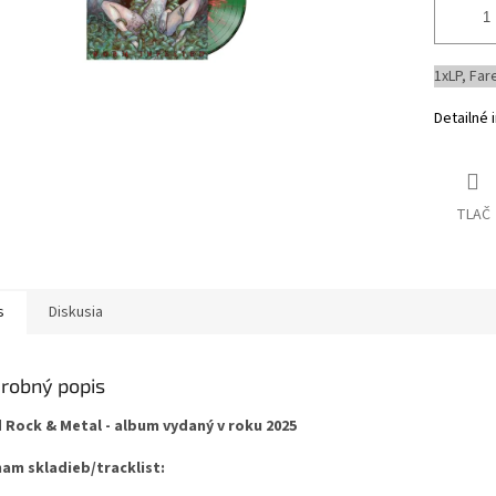
1xLP, Far
Detailné 
TLAČ
s
Diskusia
robný popis
 Rock & Metal - album vydaný v roku 2025
am skladieb/tracklist: