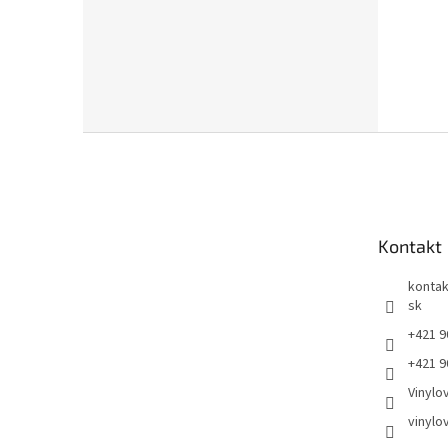
Z
á
p
ä
t
Kontakt
i
e
kontak
sk
+421 9
+421 9
Vinylo
vinylo