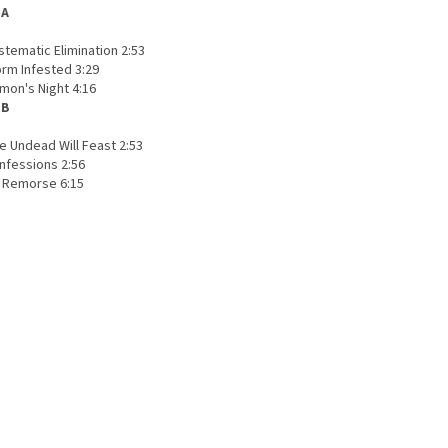
 A
stematic Elimination 2:53
orm Infested 3:29
mon's Night 4:16
 B
e Undead Will Feast 2:53
onfessions 2:56
o Remorse 6:15