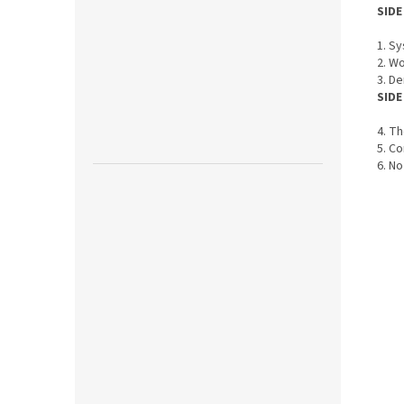
SIDE
1. Sy
2. W
3. De
SIDE
4. Th
5. C
6. N