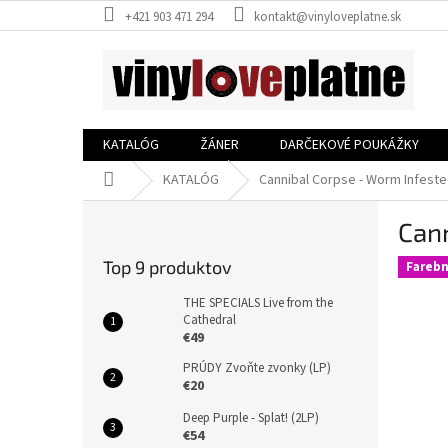
Prejsť
+421 903 471 294
kontakt@vinyloveplatne.sk
na
obsah
KATALÓG
ŽÁNER
DARČEKOVÉ POUKÁŽKY
Domov
KATALÓG
Cannibal Corpse - Worm Infested
B
Cann
o
č
Top 9 produktov
Farebn
n
ý
THE SPECIALS Live from the
p
Cathedral
€49
a
n
PRÚDY Zvoňte zvonky (LP)
e
€20
l
Deep Purple - Splat! (2LP)
€54