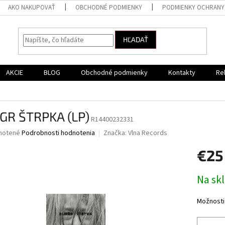
AKO NAKUPOVAŤ
OBCHODNÉ PODMIENKY
PODMIENKY OCHRANY
HĽADAŤ
AKCIE
BLOG
Obchodné podmienky
Kontakty
Re
GR ŠTRPKA (LP)
R14400232331
né
notené
Podrobnosti hodnotenia
Značka:
Vlna Records
nie
€25
u
Jednotk
Na sk
cena:
iek.
Možnosti