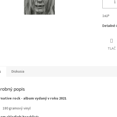
1xLP
Detailné 
TLAČ
s
Diskusia
robný popis
rnative rock - album vydaný v roku 2021
180 gramový vinyl