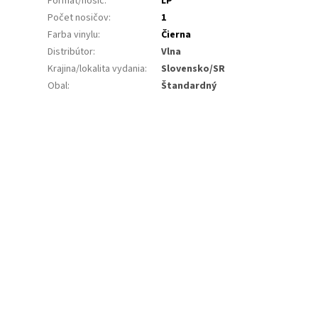
Formát/nosič
:
LP
Počet nosičov
:
1
Farba vinylu
:
Čierna
Distribútor
:
Vlna
Krajina/lokalita vydania
:
Slovensko/SR
Obal
:
Štandardný