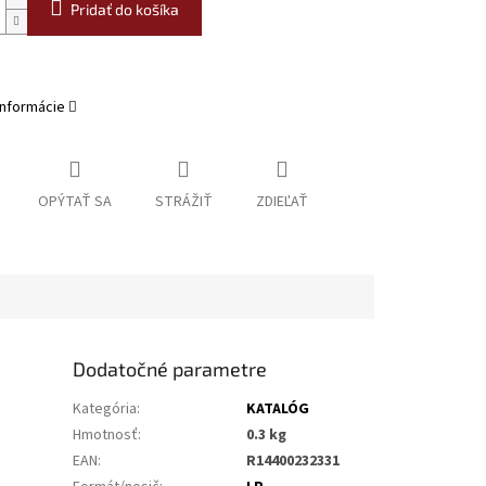
Pridať do košíka
informácie
OPÝTAŤ SA
STRÁŽIŤ
ZDIEĽAŤ
Dodatočné parametre
Kategória
:
KATALÓG
Hmotnosť
:
0.3 kg
EAN
:
R14400232331