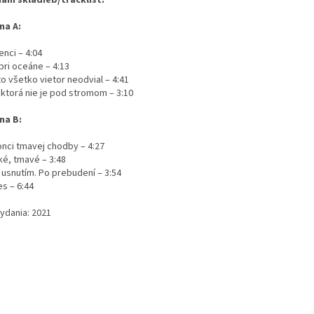
am skladieb/tracklist:
na A:
nci – 4:04
pri oceáne – 4:13
o všetko vietor neodvial – 4:41
 ktorá nie je pod stromom – 3:10
na B:
onci tmavej chodby – 4:27
ké, tmavé – 3:48
 usnutím. Po prebudení – 3:54
es – 6:44
vydania: 2021