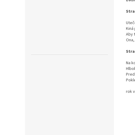
Zozn
Stra
Uteče
Kiná 
Aby t
Ona,
Stra
Na k
Hlbo
Pred
Pokl
rok 