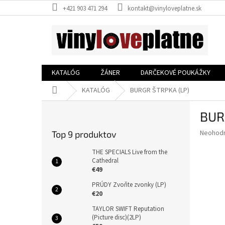
Prejsť
+421 903 471 294
kontakt@vinyloveplatne.sk
na
obsah
KATALÓG
ŽÁNER
DARČEKOVÉ POUKÁŽKY
Domov
KATALÓG
BURGR ŠTRPKA (LP)
B
BUR
o
č
Priemer
Neohod
Top 9 produktov
n
hodnote
ý
produkt
THE SPECIALS Live from the
p
Cathedral
je
€49
0,0
a
z
n
PRÚDY Zvoňte zvonky (LP)
5
e
€20
hviezdič
l
TAYLOR SWIFT Reputation
(Picture disc)(2LP)