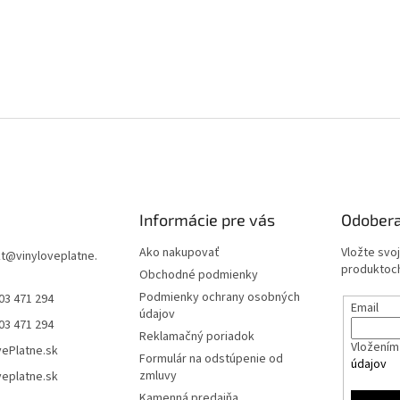
Informácie pre vás
Odobera
Ako nakupovať
Vložte svo
t
@
vinyloveplatne.
produktoch
Obchodné podmienky
Podmienky ochrany osobných
03 471 294
Email
údajov
03 471 294
Reklamačný poriadok
Vložením 
vePlatne.sk
Formulár na odstúpenie od
údajov
zmluvy
veplatne.sk
Kamenná predajňa