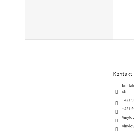
Z
á
p
ä
t
Kontakt
i
e
kontak
sk
+421 9
+421 9
Vinylo
vinylo