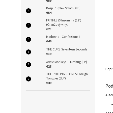
€59
Deep Purple - Splat! (2LP)
€54
FAITHLESS Insomnia (12")
(Oranžový vinyl)
€23
Madonna - Confessions II
€49
THE CURE Seventeen Seconds
€39
Arctic Monkeys - Humbug (LP)
€28
Popi
THE ROLLING STONES Foreign
Tongues (2LP)
€49
Pod
Alte