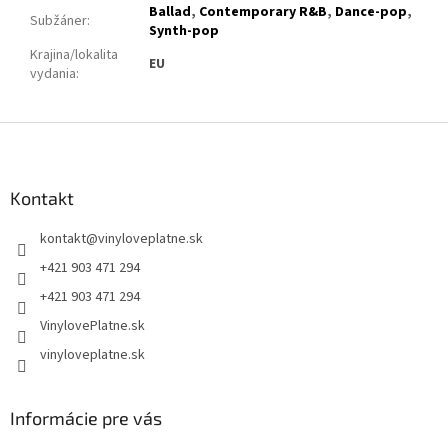
Ballad
,
Contemporary R&B
,
Dance-pop
,
Subžáner
:
Synth-pop
Krajina/lokalita
EU
vydania
:
Z
á
p
ä
Kontakt
t
kontakt
@
vinyloveplatne.sk
i
e
+421 903 471 294
+421 903 471 294
VinylovePlatne.sk
vinyloveplatne.sk
Informácie pre vás