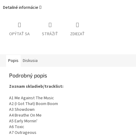
Detailné informácie
OPÝTAŤ SA
STRÁŽIŤ
ZDIEĽAŤ
Popis
Diskusia
Podrobný popis
Zoznam skladieb/tracklist:
A1 Me Against The Music
A2 (I Got That) Boom Boom
A3 Showdown
A4 Breathe On Me
A5 Early Mornin'
A6 Toxic
A7 Outrageous