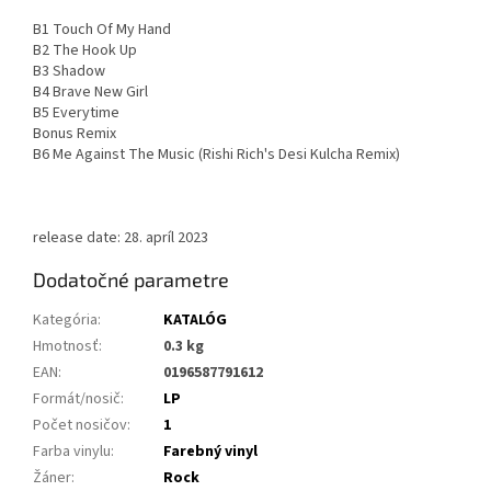
B1 Touch Of My Hand
B2 The Hook Up
B3 Shadow
B4 Brave New Girl
B5 Everytime
Bonus Remix
B6 Me Against The Music (Rishi Rich's Desi Kulcha Remix)
release date: 28. apríl 2023
Dodatočné parametre
Kategória
:
KATALÓG
Hmotnosť
:
0.3 kg
EAN
:
0196587791612
Formát/nosič
:
LP
Počet nosičov
:
1
Farba vinylu
:
Farebný vinyl
Žáner
:
Rock