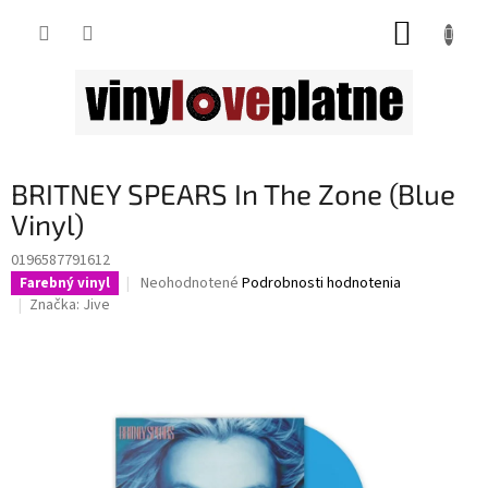
Prejsť
NÁKUP
na
obsah
KOŠÍK
BRITNEY SPEARS In The Zone (Blue
Vinyl)
0196587791612
Priemerné
Neohodnotené
Podrobnosti hodnotenia
Farebný vinyl
hodnotenie
Značka:
Jive
produktu
je
0,0
z
5
hviezdičiek.