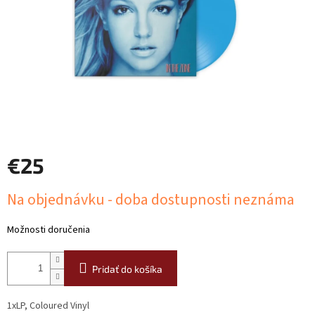
€25
Jednotková
Na objednávku - doba dostupnosti neznáma
cena:
Možnosti doručenia
Pridať do košíka
1xLP, Coloured Vinyl