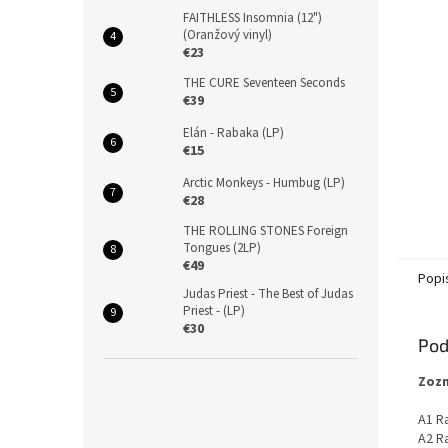
FAITHLESS Insomnia (12")
(Oranžový vinyl)
€23
THE CURE Seventeen Seconds
€39
Elán - Rabaka (LP)
€15
Arctic Monkeys - Humbug (LP)
€28
THE ROLLING STONES Foreign
Tongues (2LP)
€49
Popi
Judas Priest - The Best of Judas
Priest - (LP)
€30
Pod
Zozn
A1 Ra
A2 Ra