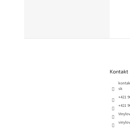
Z
á
p
ä
t
Kontakt
i
e
kontak
sk
+421 9
+421 9
Vinylo
vinylo