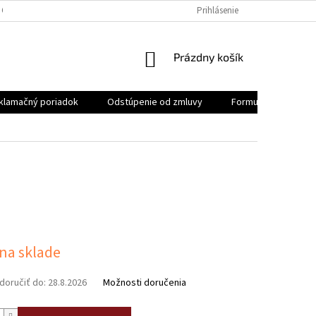
 OSOBNÝCH ÚDAJOV
REKLAMAČNÝ PORIADOK
Prihlásenie
FORMULÁR NA ODSTÚ
NÁKUPNÝ
Prázdny košík
KOŠÍK
klamačný poriadok
Odstúpenie od zmluvy
Formulár na odstúp
ová
 na sklade
oručiť do:
28.8.2026
Možnosti doručenia