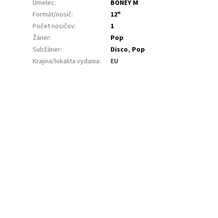
Umelec
:
BONEY M
Formát/nosič
:
12"
Počet nosičov
:
1
Žáner
:
Pop
Subžáner
:
Disco
,
Pop
Krajina/lokalita vydania
:
EU