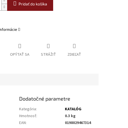
Pridať do košíka
informácie
OPÝTAŤ SA
STRÁŽIŤ
ZDIEĽAŤ
Dodatočné parametre
Kategória
:
KATALÓG
Hmotnosť
:
0.3 kg
EAN
:
0198029467314