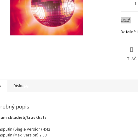
1x12"
Detailné 
TLAČ
s
Diskusia
robný popis
am skladieb/tracklist:
sputin (Single Version) 4:42
sputin (Maxi Version) 7:33