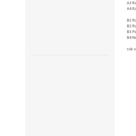
A3 Ra
A4 R
B1 Ra
B2 Ra
B3 Pa
B4 N
rok 