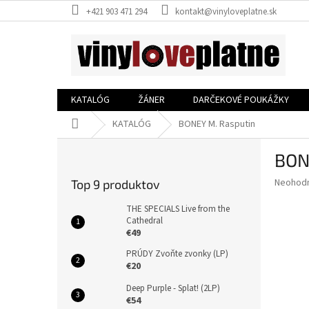
Prejsť
+421 903 471 294
kontakt@vinyloveplatne.sk
na
obsah
KATALÓG
ŽÁNER
DARČEKOVÉ POUKÁŽKY
Domov
KATALÓG
BONEY M. Rasputin
B
BON
o
č
Priemer
Neohod
Top 9 produktov
n
hodnote
ý
produkt
THE SPECIALS Live from the
p
Cathedral
je
€49
0,0
a
z
n
PRÚDY Zvoňte zvonky (LP)
5
e
€20
hviezdič
l
Deep Purple - Splat! (2LP)
€54