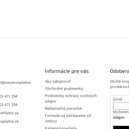
Informácie pre vás
Odobera
Ako nakupovať
Vložte svo
t
@
vinyloveplatne.
produktoch
Obchodné podmienky
Podmienky ochrany osobných
03 471 294
Email
údajov
03 471 294
Reklamačný poriadok
Vložením 
vePlatne.sk
Formulár na odstúpenie od
údajov
zmluvy
veplatne.sk
Kamenná predajňa