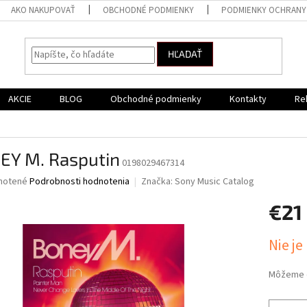
AKO NAKUPOVAŤ
OBCHODNÉ PODMIENKY
PODMIENKY OCHRANY
HĽADAŤ
AKCIE
BLOG
Obchodné podmienky
Kontakty
Re
EY M. Rasputin
0198029467314
né
notené
Podrobnosti hodnotenia
Značka:
Sony Music Catalog
nie
€21
u
Jednotk
Nie je
cena:
iek.
Môžeme d