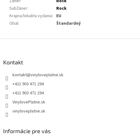
Žáner
:
Rock
Subžáner
:
Rock
Krajina/lokalita vydania
:
EU
Obal
:
Štandardný
Z
á
p
ä
Kontakt
t
kontakt
@
vinyloveplatne.sk
i
e
+421 903 471 294
+421 903 471 294
VinylovePlatne.sk
vinyloveplatne.sk
Informácie pre vás