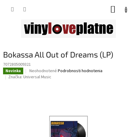
Prejsť
NÁKUP
na
obsah
KOŠÍK
Bokassa All Out of Dreams (LP)
7072805009321
Priemerné
Neohodnotené
Podrobnosti hodnotenia
Novinka
hodnotenie
Značka:
Universal Music
produktu
je
0,0
z
5
hviezdičiek.