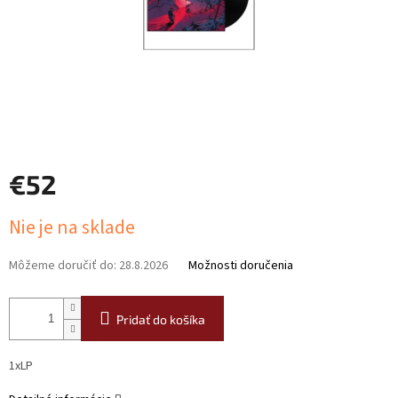
€52
Jednotková
Nie je na sklade
cena:
Môžeme doručiť do:
28.8.2026
Možnosti doručenia
Pridať do košíka
1xLP