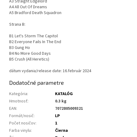
A3 Straight Edgelord
A4 All Out Of Dreams
A5 Bradford Death Squadron
Strana B:
B1 Let's Storm The Capitol
B2 Everyone Fails In The End
B3 Gung Ho
B4 No More Good Days
B5 Crush (All Heretics)
dátum vydania/release date: 16.február 2024
Dodatočné parametre
Kategória
:
KATALÓG
Hmotnosť
:
0.3 kg
EAN
:
7072805009321
Formát/nosič
:
LP
Počet nosičov
:
1
Farba vinylu
:
Čierna