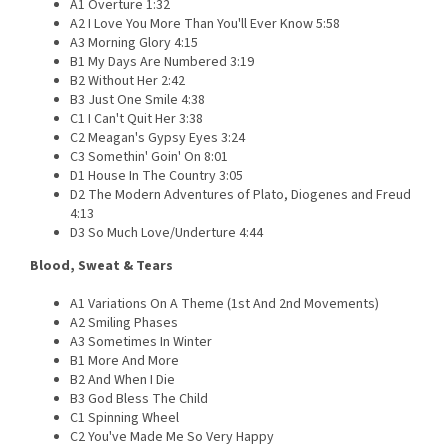
A1 Overture 1:32
A2 I Love You More Than You'll Ever Know 5:58
A3 Morning Glory 4:15
B1 My Days Are Numbered 3:19
B2 Without Her 2:42
B3 Just One Smile 4:38
C1 I Can't Quit Her 3:38
C2 Meagan's Gypsy Eyes 3:24
C3 Somethin' Goin' On 8:01
D1 House In The Country 3:05
D2 The Modern Adventures of Plato, Diogenes and Freud
4:13
D3 So Much Love/Underture 4:44
Blood, Sweat & Tears
A1 Variations On A Theme (1st And 2nd Movements)
A2 Smiling Phases
A3 Sometimes In Winter
B1 More And More
B2 And When I Die
B3 God Bless The Child
C1 Spinning Wheel
C2 You've Made Me So Very Happy