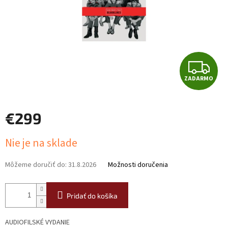
Z
ZADARMO
A
D
€299
A
Jednotková
Nie je na sklade
cena:
R
Môžeme doručiť do:
31.8.2026
Možnosti doručenia
M
O
Pridať do košíka
AUDIOFILSKÉ VYDANIE