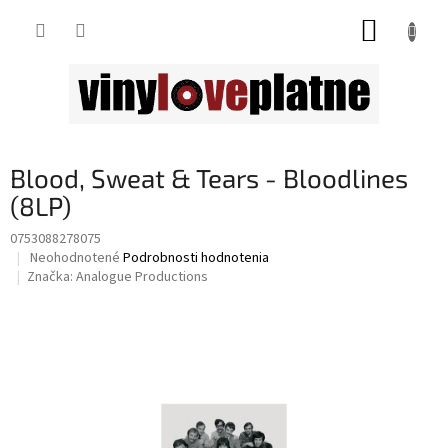
Prejsť
NÁKUP
na
obsah
KOŠÍK
Blood, Sweat & Tears - Bloodlines
(8LP)
0753088278075
Priemerné
Neohodnotené
Podrobnosti hodnotenia
hodnotenie
Značka:
Analogue Productions
produktu
je
0,0
z
5
hviezdičiek.