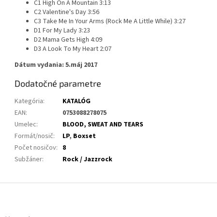
C1 High On A Mountain 3:13
C2 Valentine's Day 3:56
C3 Take Me In Your Arms (Rock Me A Little While) 3:27
D1 For My Lady 3:23
D2 Mama Gets High 4:09
D3 A Look To My Heart 2:07
Dátum vydania: 5.máj 2017
Dodatočné parametre
Kategória
:
KATALÓG
EAN
:
0753088278075
Umelec
:
BLOOD, SWEAT AND TEARS
Formát/nosič
:
LP
,
Boxset
Počet nosičov
:
8
Subžáner
:
Rock / Jazzrock
Z
á
p