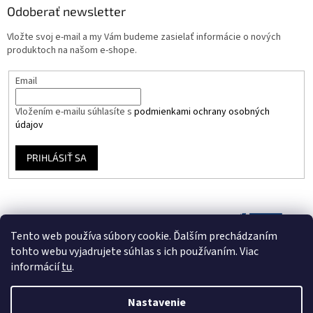
Odoberať newsletter
Vložte svoj e-mail a my Vám budeme zasielať informácie o nových
produktoch na našom e-shope.
Email
Vložením e-mailu súhlasíte s
podmienkami ochrany osobných
údajov
PRIHLÁSIŤ SA
Tento web používa súbory cookie. Ďalším prechádzaním
tohto webu vyjadrujete súhlas s ich používaním. Viac
informácií
tu
.
Nastavenie
Vytvoril Shoptet