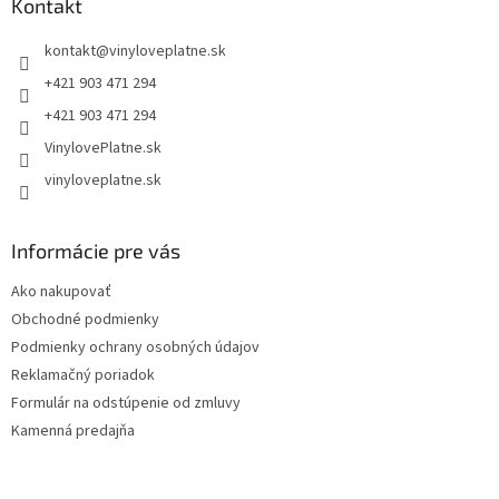
ä
Kontakt
t
kontakt
@
vinyloveplatne.sk
i
e
+421 903 471 294
+421 903 471 294
VinylovePlatne.sk
vinyloveplatne.sk
Informácie pre vás
Ako nakupovať
Obchodné podmienky
Podmienky ochrany osobných údajov
Reklamačný poriadok
Formulár na odstúpenie od zmluvy
Kamenná predajňa