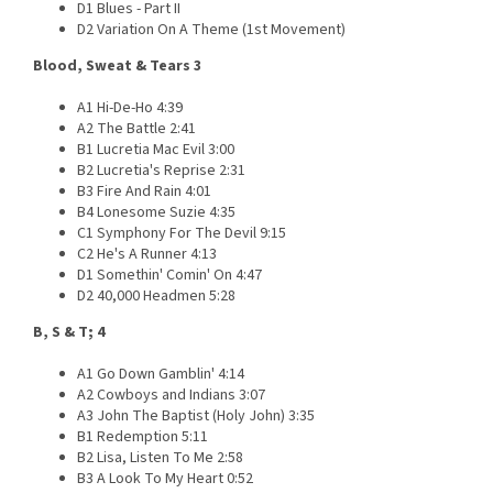
D1 Blues - Part II
D2 Variation On A Theme (1st Movement)
Blood, Sweat & Tears 3
A1 Hi-De-Ho 4:39
A2 The Battle 2:41
B1 Lucretia Mac Evil 3:00
B2 Lucretia's Reprise 2:31
B3 Fire And Rain 4:01
B4 Lonesome Suzie 4:35
C1 Symphony For The Devil 9:15
C2 He's A Runner 4:13
D1 Somethin' Comin' On 4:47
D2 40,000 Headmen 5:28
B, S & T; 4
A1 Go Down Gamblin' 4:14
A2 Cowboys and Indians 3:07
A3 John The Baptist (Holy John) 3:35
B1 Redemption 5:11
B2 Lisa, Listen To Me 2:58
B3 A Look To My Heart 0:52