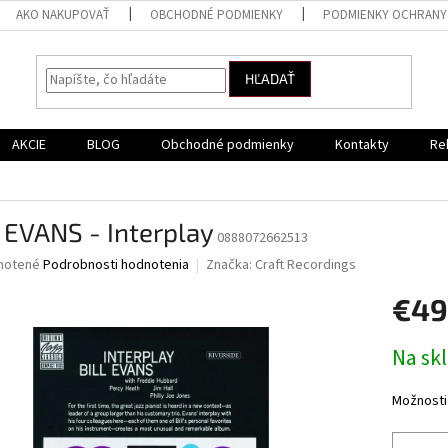
AKO NAKUPOVAŤ
OBCHODNÉ PODMIENKY
PODMIENKY OCHRANY
HĽADAŤ
AKCIE
BLOG
Obchodné podmienky
Kontakty
Re
 EVANS - Interplay
0888072662513
né
notené
Podrobnosti hodnotenia
Značka:
Craft Recordings
nie
€49
u
Jednotk
Na sk
cena:
iek.
Možnosti