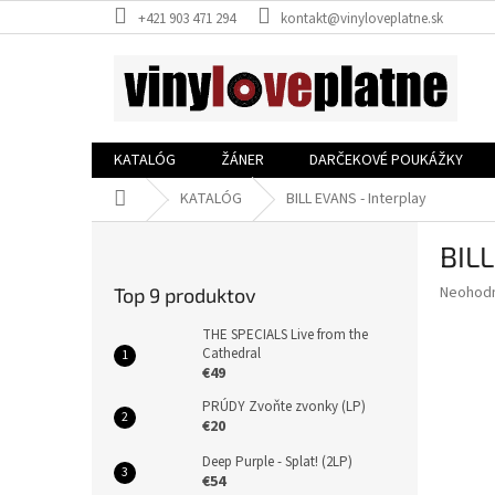
Prejsť
+421 903 471 294
kontakt@vinyloveplatne.sk
na
obsah
KATALÓG
ŽÁNER
DARČEKOVÉ POUKÁŽKY
Domov
KATALÓG
BILL EVANS - Interplay
B
BILL
o
č
Priemer
Neohod
Top 9 produktov
n
hodnote
ý
produkt
THE SPECIALS Live from the
p
Cathedral
je
€49
0,0
a
z
n
PRÚDY Zvoňte zvonky (LP)
5
e
€20
hviezdič
l
Deep Purple - Splat! (2LP)
€54