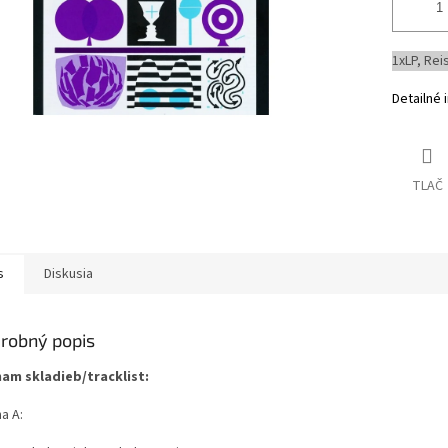
1xLP, Rei
Detailné 
TLAČ
s
Diskusia
robný popis
am skladieb/tracklist:
a A: