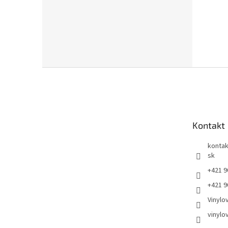
Z
á
p
ä
t
Kontakt
i
e
kontak
sk
+421 9
+421 9
Vinylo
vinylo