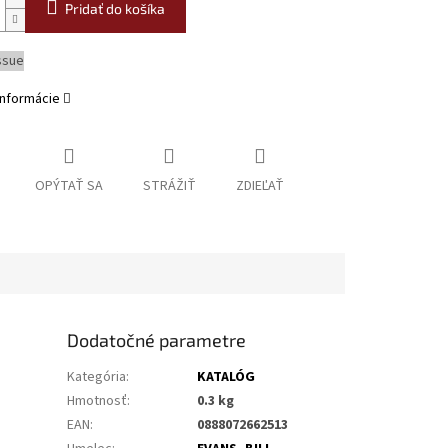
Pridať do košíka
ssue
informácie
OPÝTAŤ SA
STRÁŽIŤ
ZDIEĽAŤ
Dodatočné parametre
Kategória
:
KATALÓG
Hmotnosť
:
0.3 kg
EAN
:
0888072662513