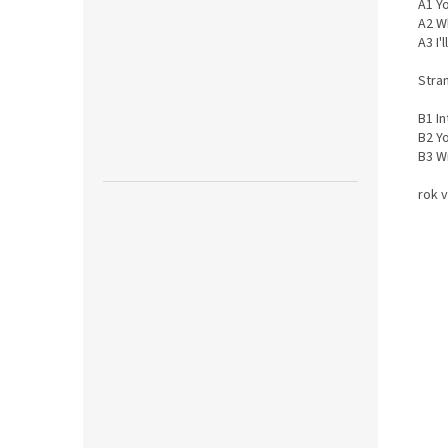
A1 Y
A2 W
A3 I'
Stran
B1 In
B2 Y
B3 W
rok v