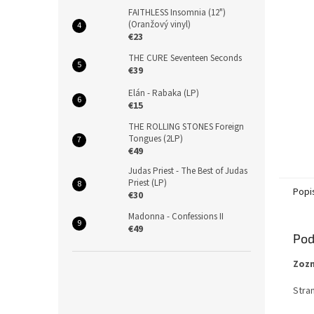
FAITHLESS Insomnia (12")
(Oranžový vinyl)
€23
THE CURE Seventeen Seconds
€39
Elán - Rabaka (LP)
€15
THE ROLLING STONES Foreign
Tongues (2LP)
€49
Judas Priest - The Best of Judas
Priest (LP)
Popi
€30
Madonna - Confessions II
€49
Pod
Zozn
Stran