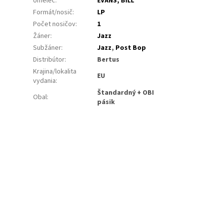
Umelec
:
EVANS, BILL
Formát/nosič
:
LP
Počet nosičov
:
1
Žáner
:
Jazz
Subžáner
:
Jazz
,
Post Bop
Distribútor
:
Bertus
Krajina/lokalita
EU
vydania
:
Štandardný + OBI
Obal
:
pásik