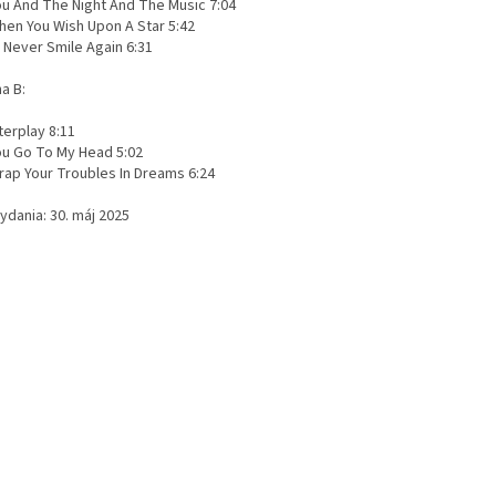
ou And The Night And The Music 7:04
hen You Wish Upon A Star 5:42
ll Never Smile Again 6:31
a B:
terplay 8:11
ou Go To My Head 5:02
rap Your Troubles In Dreams 6:24
ydania: 30. máj 2025