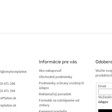
Informácie pre vás
Odobera
Ako nakupovať
Vložte svo
t
@
vinyloveplatne.
produktoch
Obchodné podmienky
Podmienky ochrany osobných
03 471 294
Email
údajov
03 471 294
Reklamačný poriadok
Vložením 
vePlatne.sk
Formulár na odstúpenie od
údajov
zmluvy
veplatne.sk
Kamenná predajňa