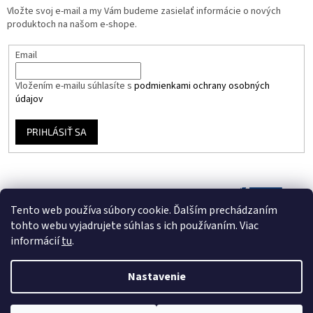
Vložte svoj e-mail a my Vám budeme zasielať informácie o nových
produktoch na našom e-shope.
Email
Vložením e-mailu súhlasíte s
podmienkami ochrany osobných
údajov
PRIHLÁSIŤ SA
Tento web používa súbory cookie. Ďalším prechádzaním
tohto webu vyjadrujete súhlas s ich používaním. Viac
informácií
tu
.
Nastavenie
Vytvoril Shoptet