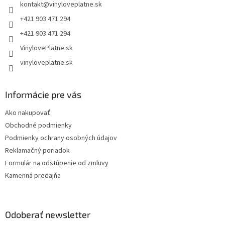
kontakt
@
vinyloveplatne.sk
i
e
+421 903 471 294
+421 903 471 294
VinylovePlatne.sk
vinyloveplatne.sk
Informácie pre vás
Ako nakupovať
Obchodné podmienky
Podmienky ochrany osobných údajov
Reklamačný poriadok
Formulár na odstúpenie od zmluvy
Kamenná predajňa
Odoberať newsletter