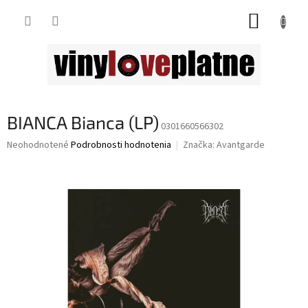
Prejsť
NÁKUP
na
obsah
KOŠÍK
BIANCA Bianca (LP)
0301660566302
Priemerné
Neohodnotené
Podrobnosti hodnotenia
Značka:
Avantgarde
hodnotenie
produktu
je
0,0
z
5
hviezdičiek.