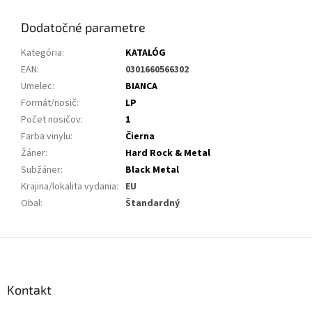
Dodatočné parametre
Kategória
:
KATALÓG
EAN
:
0301660566302
Umelec
:
BIANCA
Formát/nosič
:
LP
Počet nosičov
:
1
Farba vinylu
:
Čierna
Žáner
:
Hard Rock & Metal
Subžáner
:
Black Metal
Krajina/lokalita vydania
:
EU
Obal
:
Štandardný
Z
á
p
ä
Kontakt
t