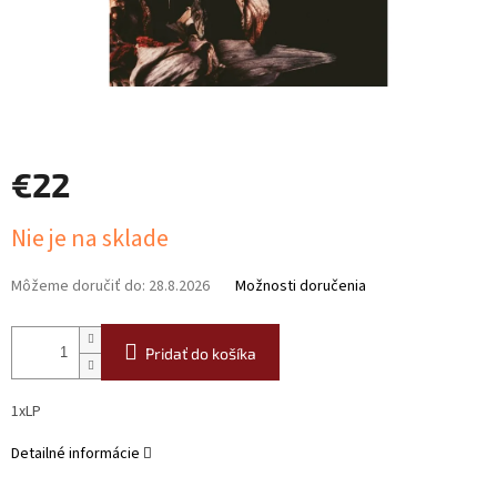
€22
Jednotková
Nie je na sklade
cena:
Môžeme doručiť do:
28.8.2026
Možnosti doručenia
Pridať do košíka
1xLP
Detailné informácie