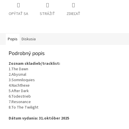
OPÝTAŤ SA
STRÁŽIŤ
ZDIEĽAŤ
Popis
Diskusia
Podrobný popis
Zoznam skladieb/tracklist:
1.The Dawn
2.Abysmal
3.Somniloquies
4.Nachthexe
5.After Dark
6.Todestrieb
7.Resonance
8.To The Twilight
Dátum vydania: 31.október 2025