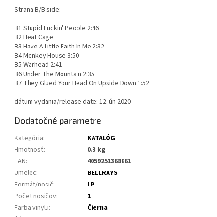
Strana B/B side:
B1 Stupid Fuckin' People 2:46
B2 Heat Cage
B3 Have A Little Faith In Me 2:32
B4 Monkey House 3:50
B5 Warhead 2:41
B6 Under The Mountain 2:35
B7 They Glued Your Head On Upside Down 1:52
dátum vydania/release date: 12.jún 2020
Dodatočné parametre
Kategória
:
KATALÓG
Hmotnosť
:
0.3 kg
EAN
:
4059251368861
Umelec
:
BELLRAYS
Formát/nosič
:
LP
Počet nosičov
:
1
Farba vinylu
:
Čierna