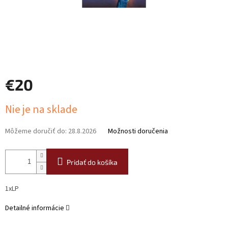
€20
Jednotková
Nie je na sklade
cena:
Môžeme doručiť do:
28.8.2026
Možnosti doručenia
Pridať do košíka
1xLP
Detailné informácie