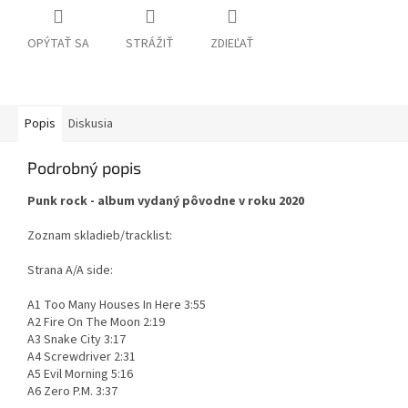
OPÝTAŤ SA
STRÁŽIŤ
ZDIEĽAŤ
Popis
Diskusia
Podrobný popis
Punk rock - album vydaný pôvodne v roku 2020
Zoznam skladieb/tracklist:
Strana A/A side:
A1 Too Many Houses In Here 3:55
A2 Fire On The Moon 2:19
A3 Snake City 3:17
A4 Screwdriver 2:31
A5 Evil Morning 5:16
A6 Zero P.M. 3:37