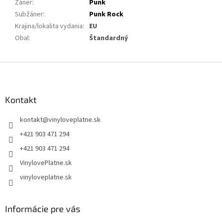
Žáner
:
Punk
Subžáner
:
Punk Rock
Krajina/lokalita vydania
:
EU
Obal
:
Štandardný
Z
á
p
ä
Kontakt
t
kontakt
@
vinyloveplatne.sk
i
e
+421 903 471 294
+421 903 471 294
VinylovePlatne.sk
vinyloveplatne.sk
Informácie pre vás