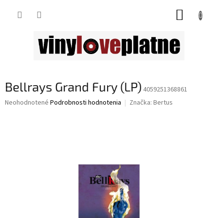
Prejsť
NÁKUP
na
obsah
KOŠÍK
Bellrays Grand Fury (LP)
4059251368861
Priemerné
Neohodnotené
Podrobnosti hodnotenia
Značka:
Bertus
hodnotenie
produktu
je
0,0
z
5
hviezdičiek.