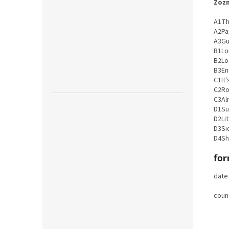
Zozn
A1
Th
A2
Pa
A3
Gu
B1
Lo
B2
Lo
B3
En
C1
It
C2
Ro
C3
Al
D1
Su
D2
Li
D3
Si
D4
Sh
for
date
coun