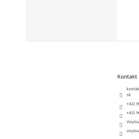
Z
á
p
ä
t
Kontakt
i
e
kontak
sk
+421 9
+421 9
Vinylo
vinylo