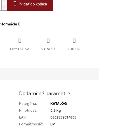
Pridať do košíka
l
informácie
OPÝTAŤ SA
STRÁŽIŤ
ZDIEĽAŤ
Dodatočné parametre
Kategória
:
KATALÓG
Hmotnosť
:
0.5 kg
EAN
:
0602557034905
Formát/nosič
:
LP