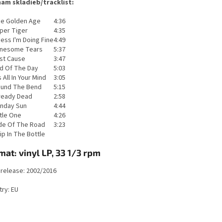
am skladieb/tracklist:
e Golden Age
4:36
per Tiger
4:35
ess I'm Doing Fine
4:49
nesome Tears
5:37
st Cause
3:47
d Of The Day
5:03
's All In Your Mind
3:05
und The Bend
5:15
ready Dead
2:58
nday Sun
4:44
ttle One
4:26
de Of The Road
3:23
ip In The Bottle
mat: vinyl LP, 33 1/3 rpm
 release: 2002/2016
try: EU