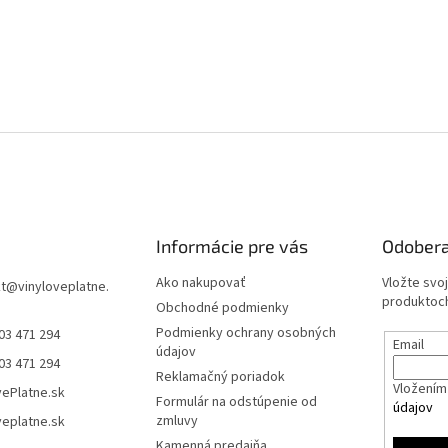
Informácie pre vás
Odobera
Ako nakupovať
Vložte svo
t
@
vinyloveplatne.
produktoch
Obchodné podmienky
Podmienky ochrany osobných
03 471 294
Email
údajov
03 471 294
Reklamačný poriadok
Vložením 
vePlatne.sk
Formulár na odstúpenie od
údajov
zmluvy
veplatne.sk
Kamenná predajňa