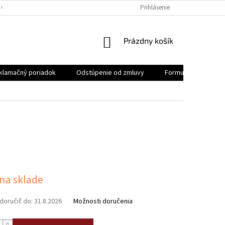
 OSOBNÝCH ÚDAJOV
REKLAMAČNÝ PORIADOK
Prihlásenie
FORMULÁR NA ODSTÚ
NÁKUPNÝ
Prázdny košík
KOŠÍK
klamačný poriadok
Odstúpenie od zmluvy
Formulár na odstúp
ová
 na sklade
oručiť do:
31.8.2026
Možnosti doručenia