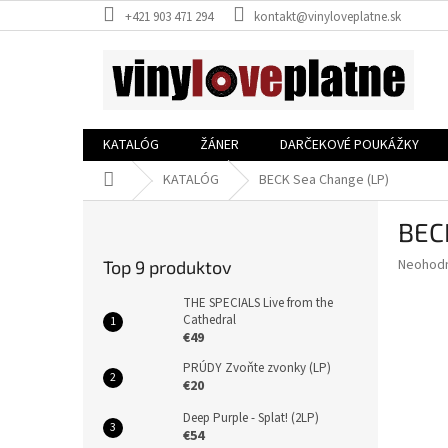
Prejsť
+421 903 471 294
kontakt@vinyloveplatne.sk
na
obsah
KATALÓG
ŽÁNER
DARČEKOVÉ POUKÁŽKY
Domov
KATALÓG
BECK Sea Change (LP)
B
BEC
o
č
Priemer
Neohod
Top 9 produktov
n
hodnote
ý
produkt
THE SPECIALS Live from the
p
Cathedral
je
€49
0,0
a
z
n
PRÚDY Zvoňte zvonky (LP)
5
e
€20
hviezdič
l
Deep Purple - Splat! (2LP)
€54