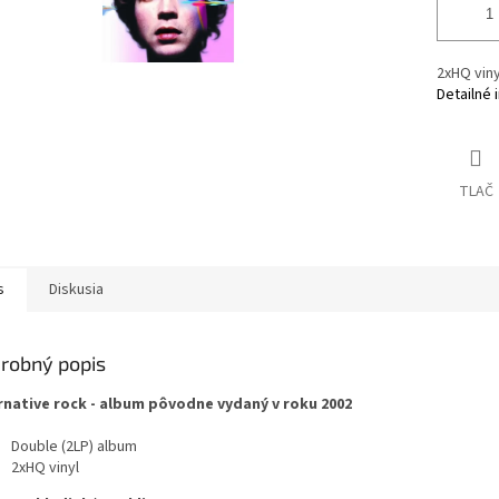
2xHQ viny
Detailné 
TLAČ
s
Diskusia
robný popis
rnative rock - album pôvodne vydaný v roku 2002
Double (2LP) album
2xHQ vinyl