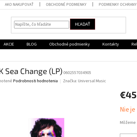
AKO NAKUPOVAŤ
OBCHODNÉ PODMIENKY
PODMIENKY OCHRANY
HĽADAŤ
AKCIE
BLOG
Obchodné podmienky
Kontakty
Re
K Sea Change (LP)
0602557034905
né
notené
Podrobnosti hodnotenia
Značka:
Universal Music
nie
€45
u
Jednotk
Nie je
cena:
iek.
Môžeme d