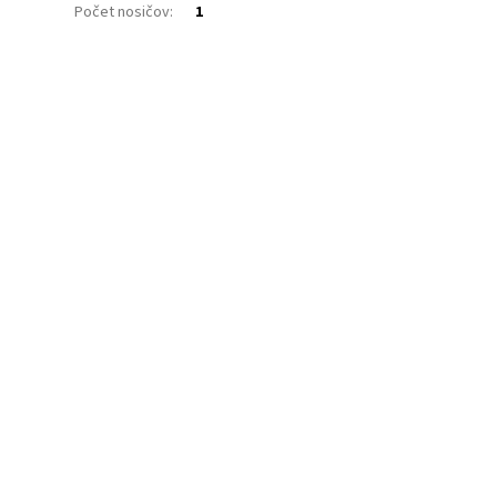
Počet nosičov
:
1