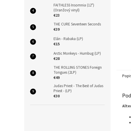
FAITHLESS Insomnia (12")
(Oranžový vinyl)
€23
THE CURE Seventeen Seconds
€39
Elán - Rabaka (LP)
€15
Arctic Monkeys - Humbug (LP)
€28
THE ROLLING STONES Foreign
Tongues (2LP)
Popi
€49
Judas Priest - The Best of Judas
Priest - (LP)
Pod
€30
Alte