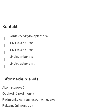
Z
á
p
ä
Kontakt
t
kontakt
@
vinyloveplatne.sk
i
e
+421 903 471 294
+421 903 471 294
VinylovePlatne.sk
vinyloveplatne.sk
Informácie pre vás
Ako nakupovať
Obchodné podmienky
Podmienky ochrany osobných údajov
Reklamačný poriadok