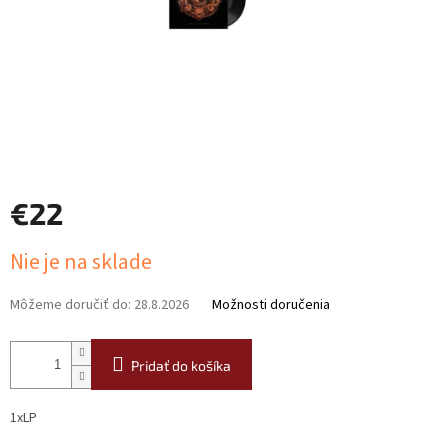
€22
Jednotková
Nie je na sklade
cena:
Môžeme doručiť do:
28.8.2026
Možnosti doručenia
Pridať do košíka
1xLP