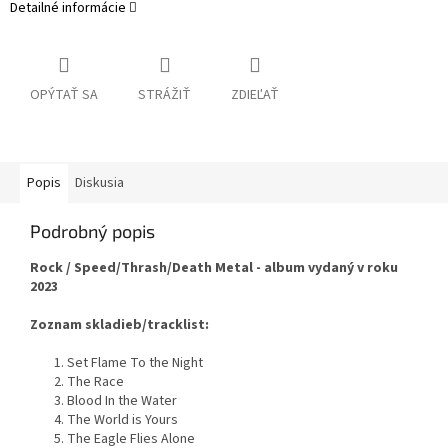
Detailné informácie
OPÝTAŤ SA
STRÁŽIŤ
ZDIEĽAŤ
Popis
Diskusia
Podrobný popis
Rock / Speed/Thrash/Death Metal - album vydaný v roku
2023
Zoznam skladieb/tracklist:
1. Set Flame To the Night
2. The Race
3. Blood In the Water
4. The World is Yours
5. The Eagle Flies Alone