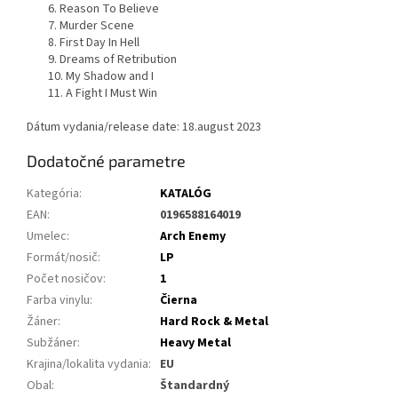
6. Reason To Believe
7. Murder Scene
8. First Day In Hell
9. Dreams of Retribution
10. My Shadow and I
11. A Fight I Must Win
Dátum vydania/release date: 18.august 2023
Dodatočné parametre
Kategória
:
KATALÓG
EAN
:
0196588164019
Umelec
:
Arch Enemy
Formát/nosič
:
LP
Počet nosičov
:
1
Farba vinylu
:
Čierna
Žáner
:
Hard Rock & Metal
Subžáner
:
Heavy Metal
Krajina/lokalita vydania
:
EU
Obal
:
Štandardný