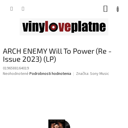
Prejsť
NÁKUP
na
obsah
KOŠÍK
ARCH ENEMY Will To Power (Re -
Issue 2023) (LP)
0196588164019
Priemerné
Neohodnotené
Podrobnosti hodnotenia
Značka:
Sony Music
hodnotenie
produktu
je
0,0
z
5
hviezdičiek.