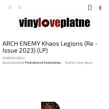
Prejsť
NÁKUP
na
obsah
KOŠÍK
ARCH ENEMY Khaos Legions (Re -
Issue 2023) (LP)
0196588145612
Priemerné
Neohodnotené
Podrobnosti hodnotenia
Značka:
Sony Music
hodnotenie
produktu
je
0,0
z
5
hviezdičiek.