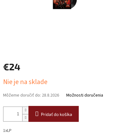
€24
Jednotková
Nie je na sklade
cena:
Môžeme doručiť do:
28.8.2026
Možnosti doručenia
Pridať do košíka
1xLP