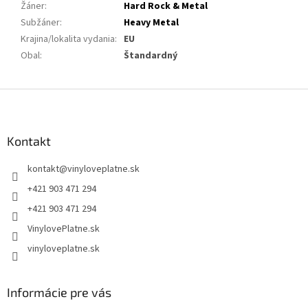
Žáner
:
Hard Rock & Metal
Subžáner
:
Heavy Metal
Krajina/lokalita vydania
:
EU
Obal
:
Štandardný
Z
á
p
ä
Kontakt
t
kontakt
@
vinyloveplatne.sk
i
e
+421 903 471 294
+421 903 471 294
VinylovePlatne.sk
vinyloveplatne.sk
Informácie pre vás