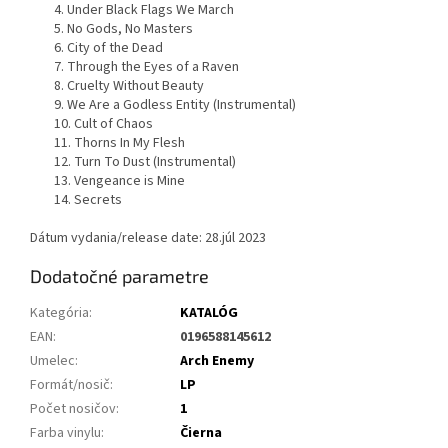
4. Under Black Flags We March
5. No Gods, No Masters
6. City of the Dead
7. Through the Eyes of a Raven
8. Cruelty Without Beauty
9. We Are a Godless Entity (Instrumental)
10. Cult of Chaos
11. Thorns In My Flesh
12. Turn To Dust (Instrumental)
13. Vengeance is Mine
14. Secrets
Dátum vydania/release date: 28.júl 2023
Dodatočné parametre
Kategória
:
KATALÓG
EAN
:
0196588145612
Umelec
:
Arch Enemy
Formát/nosič
:
LP
Počet nosičov
:
1
Farba vinylu
:
Čierna