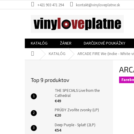
Prejsť
+421 903 471 294
kontakt@vinyloveplatne.sk
na
obsah
KATALÓG
ŽÁNER
DARČEKOVÉ POUKÁŽKY
Domov
KATALÓG
ARCADE FIRE We (Indie - White vi
B
ARCA
o
č
Top 9 produktov
Farebn
n
ý
THE SPECIALS Live from the
p
Cathedral
€49
a
n
PRÚDY Zvoňte zvonky (LP)
e
€20
l
Deep Purple - Splat! (2LP)
€54