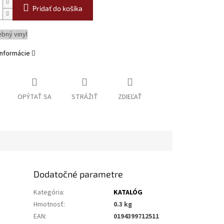
Pridať do košíka
ebný vinyl
informácie
OPÝTAŤ SA
STRÁŽIŤ
ZDIEĽAŤ
Dodatočné parametre
Kategória
:
KATALÓG
Hmotnosť
:
0.3 kg
EAN
:
0194399712511