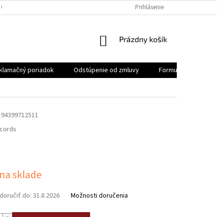
 OSOBNÝCH ÚDAJOV
REKLAMAČNÝ PORIADOK
Prihlásenie
FORMULÁR NA ODSTÚ
NÁKUPNÝ
Prázdny košík
KOŠÍK
klamačný poriadok
Odstúpenie od zmluvy
Formulár na odstúp
194399712511
ecords
ová
 na sklade
oručiť do:
31.8.2026
Možnosti doručenia