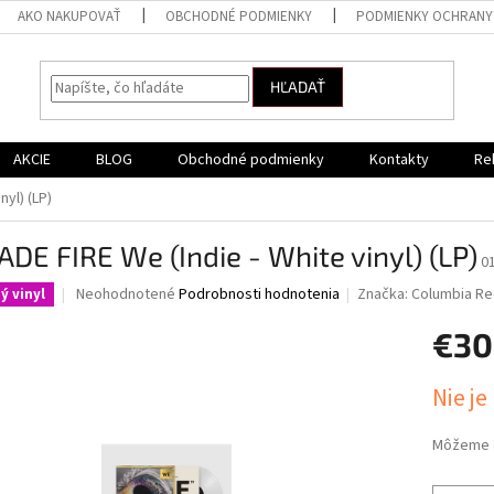
AKO NAKUPOVAŤ
OBCHODNÉ PODMIENKY
PODMIENKY OCHRANY
HĽADAŤ
AKCIE
BLOG
Obchodné podmienky
Kontakty
Re
nyl) (LP)
DE FIRE We (Indie - White vinyl) (LP)
0
Priemerné
Neohodnotené
Podrobnosti hodnotenia
Značka:
Columbia R
ý vinyl
hodnotenie
produktu
€30
je
0,0
Jednotk
Nie je
z
cena:
5
hviezdičiek.
Môžeme d