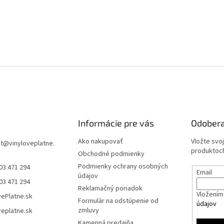
Informácie pre vás
Odobera
Ako nakupovať
Vložte svo
t
@
vinyloveplatne.
produktoch
Obchodné podmienky
Podmienky ochrany osobných
03 471 294
Email
údajov
03 471 294
Reklamačný poriadok
Vložením 
vePlatne.sk
Formulár na odstúpenie od
údajov
zmluvy
veplatne.sk
Kamenná predajňa