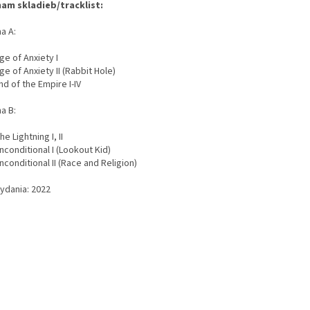
am skladieb/tracklist:
a A:
ge of Anxiety I
ge of Anxiety II (Rabbit Hole)
nd of the Empire I-IV
a B:
he Lightning I, II
nconditional I (Lookout Kid)
nconditional II (Race and Religion)
vydania: 2022