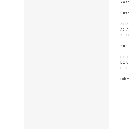
Zozn
Stran
A1. A
A2. A
A3. E
Stran
B1. T
B2. U
B3. U
rok 