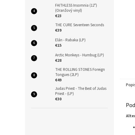
FAITHLESS Insomnia (12")
(Oranžový vinyl)
€23
THE CURE Seventeen Seconds
€39
Elán - Rabaka (LP)
€15
Arctic Monkeys - Humbug (LP)
€28
THE ROLLING STONES Foreign
Tongues (2LP)
€49
Popi
Judas Priest - The Best of Judas
Priest - (LP)
€30
Pod
Alte