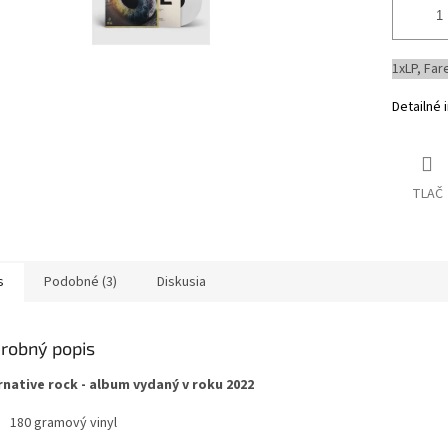
1xLP, Far
Detailné 
TLAČ
s
Podobné (3)
Diskusia
robný popis
rnative rock - album vydaný v roku 2022
180 gramový vinyl