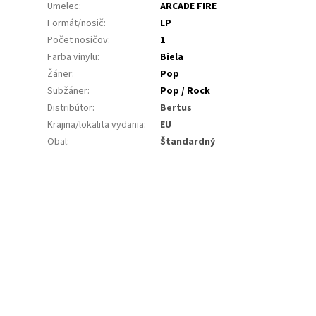
Umelec
:
ARCADE FIRE
Formát/nosič
:
LP
Počet nosičov
:
1
Farba vinylu
:
Biela
Žáner
:
Pop
Subžáner
:
Pop / Rock
Distribútor
:
Bertus
Krajina/lokalita vydania
:
EU
Obal
:
Štandardný