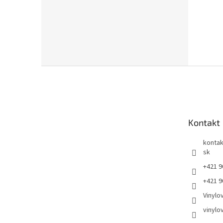
Z
á
p
ä
t
Kontakt
i
e
kontak
sk
+421 9
+421 9
Vinylo
vinylo