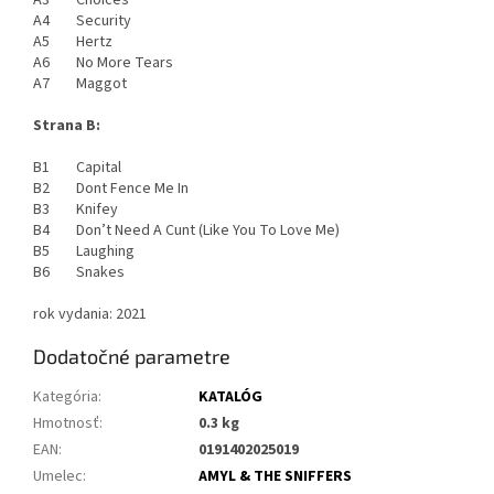
A3 Choices
A4 Security
A5 Hertz
A6 No More Tears
A7 Maggot
Strana B:
B1 Capital
B2 Dont Fence Me In
B3 Knifey
B4 Don’t Need A Cunt (Like You To Love Me)
B5 Laughing
B6 Snakes
rok vydania: 2021
Dodatočné parametre
Kategória
:
KATALÓG
Hmotnosť
:
0.3 kg
EAN
:
0191402025019
Umelec
:
AMYL & THE SNIFFERS