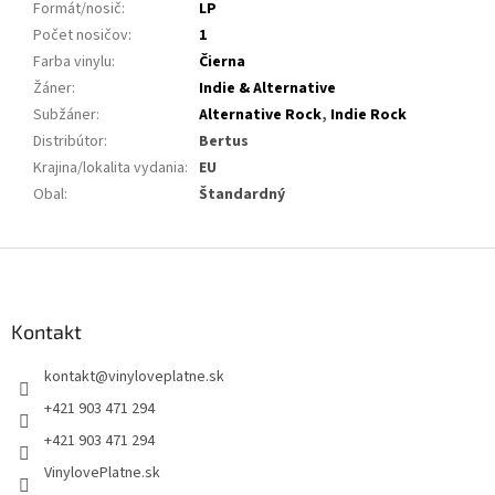
Formát/nosič
:
LP
Počet nosičov
:
1
Farba vinylu
:
Čierna
Žáner
:
Indie & Alternative
Subžáner
:
Alternative Rock
,
Indie Rock
Distribútor
:
Bertus
Krajina/lokalita vydania
:
EU
Obal
:
Štandardný
Z
á
p
ä
Kontakt
t
kontakt
@
vinyloveplatne.sk
i
e
+421 903 471 294
+421 903 471 294
VinylovePlatne.sk