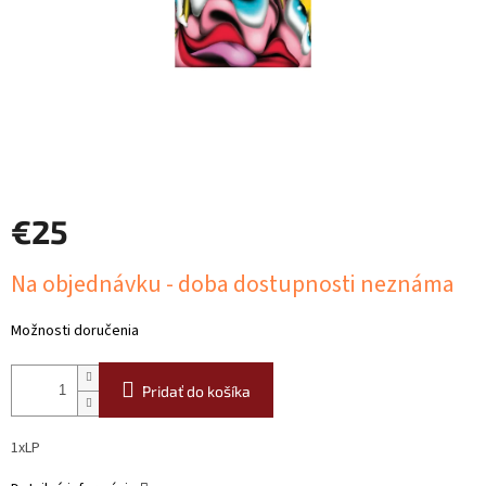
€25
Jednotková
Na objednávku - doba dostupnosti neznáma
cena:
Možnosti doručenia
Pridať do košíka
1xLP