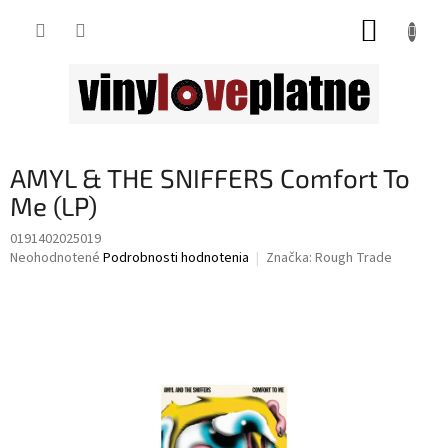
Prejsť
NÁKUP
na
obsah
KOŠÍK
AMYL & THE SNIFFERS Comfort To
Me (LP)
0191402025019
Priemerné
Neohodnotené
Podrobnosti hodnotenia
Značka:
Rough Trade
hodnotenie
produktu
je
0,0
z
5
hviezdičiek.