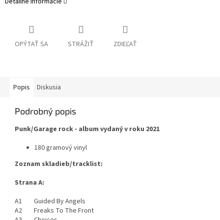
Detailné informácie
OPÝTAŤ SA
STRÁŽIŤ
ZDIEĽAŤ
Popis
Diskusia
Podrobný popis
Punk/Garage rock - album vydaný v roku 2021
180 gramový vinyl
Zoznam skladieb/tracklist:
Strana A:
A1 Guided By Angels
A2 Freaks To The Front