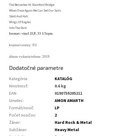
The Berserker At Stamford Bridge
When Once Again We Can Set Our Sails
Skoll And Hati
Wings Of Eagles
Into The Dark
format: vinyl 2LP, 33 1/3rpm
krajina/country: EU
dátum vydania/release: 2019
Dodatočné parametre
Kategória
:
KATALÓG
Hmotnosť
:
0.6 kg
EAN
:
0190759205211
Umelec
:
AMON AMARTH
Formát/nosič
:
LP
Počet nosičov
:
2
Žáner
:
Hard Rock & Metal
Subžáner
:
Heavy Metal