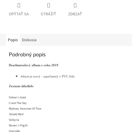
OPÝTAŤ SA
STRÁŽIŤ
ZDIEĽAŤ
Popis
Diskusia
Podrobný popis
Deathmetalový album z roku
2019
Album
je nový - zapečatený v PVC fólii
Zoznam skladieb:
Fafner's Gold
Crack The Sky
Mjölner, Hammer Of Thor
Shield Wall
Valkyria
Raven's Flight
Ironside