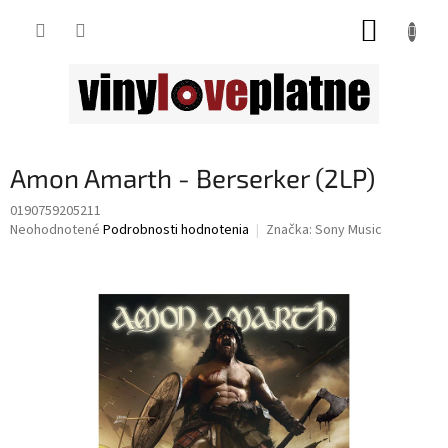
Prejsť
NÁKUP
na
obsah
KOŠÍK
Amon Amarth - Berserker (2LP)
0190759205211
Priemerné
Neohodnotené
Podrobnosti hodnotenia
Značka:
Sony Music
hodnotenie
produktu
je
0,0
z
5
hviezdičiek.