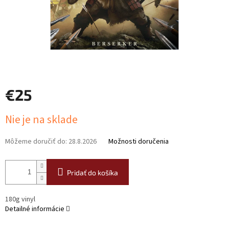
€25
Jednotková
Nie je na sklade
cena:
Môžeme doručiť do:
28.8.2026
Možnosti doručenia
Pridať do košíka
180g vinyl
Detailné informácie