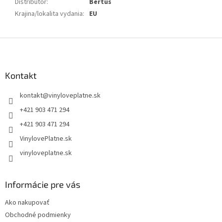
Distribútor
:
Bertus
Krajina/lokalita vydania
:
EU
Z
á
p
ä
Kontakt
t
kontakt
@
vinyloveplatne.sk
i
e
+421 903 471 294
+421 903 471 294
VinylovePlatne.sk
vinyloveplatne.sk
Informácie pre vás
Ako nakupovať
Obchodné podmienky