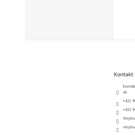
Z
á
p
ä
t
Kontakt
i
e
kontak
sk
+421 9
+421 9
Vinylo
vinylo