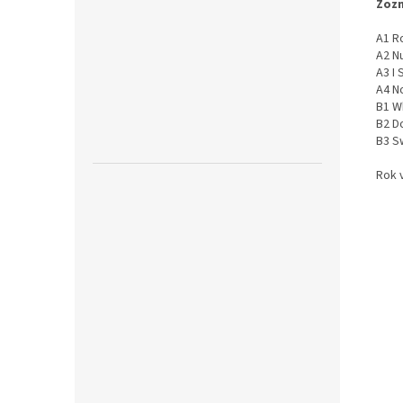
Zozn
A1 R
A2 Nu
A3 I 
A4 N
B1 W
B2 Do
B3 S
Rok 