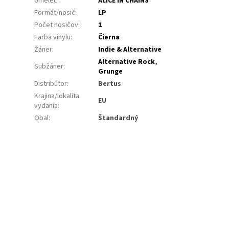
Umelec
:
ALICE IN CHAINS
Formát/nosič
:
LP
Počet nosičov
:
1
Farba vinylu
:
Čierna
Žáner
:
Indie & Alternative
Alternative Rock
,
Subžáner
:
Grunge
Distribútor
:
Bertus
Krajina/lokalita
EU
vydania
:
Obal
:
Štandardný