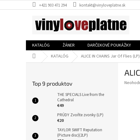
Prejsť
+421 903 471 294
kontakt@vinyloveplatne.sk
na
obsah
KATALÓG
ŽÁNER
DARČEKOVÉ POUKÁŽKY
Domov
KATALÓG
ALICE IN CHAINS Jar Of Flies (LP)
B
ALIC
o
č
Priemer
Neohod
Top 9 produktov
n
hodnote
ý
produkt
THE SPECIALS Live from the
p
Cathedral
je
€49
0,0
a
z
n
PRÚDY Zvoňte zvonky (LP)
5
e
€20
hviezdič
l
TAYLOR SWIFT Reputation
(Picture disc)(2LP)