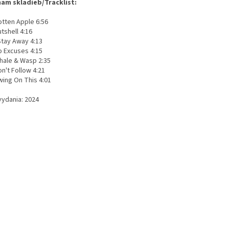
am skladieb/Tracklist:
otten Apple 6:56
tshell 4:16
Stay Away 4:13
o Excuses 4:15
hale & Wasp 2:35
n't Follow 4:21
wing On This 4:01
vydania: 2024