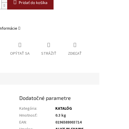
Pridať do košíka
informácie
OPÝTAŤ SA
STRÁŽIŤ
ZDIEĽAŤ
Dodatočné parametre
Kategória
:
KATALÓG
Hmotnosť
:
0.3 kg
EAN
:
0196588003714