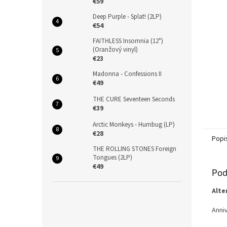
€59
Deep Purple - Splat! (2LP)
€54
FAITHLESS Insomnia (12")
(Oranžový vinyl)
€23
Madonna - Confessions II
€49
THE CURE Seventeen Seconds
€39
Arctic Monkeys - Humbug (LP)
€28
Popi
THE ROLLING STONES Foreign
Tongues (2LP)
€49
Pod
Alte
Anni