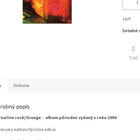
1xLP
Detailné 
TLAČ
s
Diskusia
robný popis
rnative rock/Grunge - album pôvodne vydaný v roku 1994
versary edition/Výročná edícia