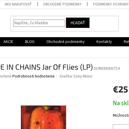
AKO NAKUPOVAŤ
OBCHODNÉ PODMIENKY
PODMIENKY OCHRANY
HĽADAŤ
AKCIE
BLOG
Obchodné podmienky
Kontakty
Re
E IN CHAINS Jar Of Flies (LP)
0196588003714
né
notené
Podrobnosti hodnotenia
Značka:
Sony Music
nie
€25
u
Jednotk
Na sk
cena:
iek.
Možnosti