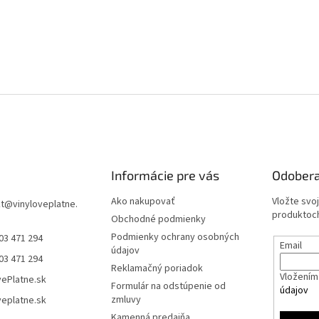
Informácie pre vás
Odobera
Ako nakupovať
Vložte svo
t
@
vinyloveplatne.
produktoch
Obchodné podmienky
Podmienky ochrany osobných
03 471 294
Email
údajov
03 471 294
Reklamačný poriadok
Vložením 
vePlatne.sk
Formulár na odstúpenie od
údajov
zmluvy
veplatne.sk
Kamenná predajňa