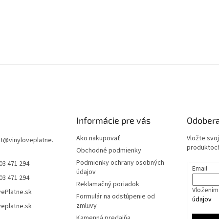
Informácie pre vás
Odobera
Ako nakupovať
Vložte svo
t
@
vinyloveplatne.
produktoch
Obchodné podmienky
Podmienky ochrany osobných
03 471 294
Email
údajov
03 471 294
Reklamačný poriadok
Vložením 
vePlatne.sk
Formulár na odstúpenie od
údajov
zmluvy
veplatne.sk
Kamenná predajňa