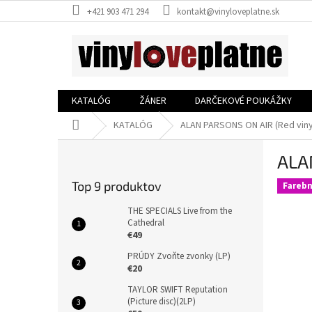
Prejsť
+421 903 471 294
kontakt@vinyloveplatne.sk
na
obsah
KATALÓG
ŽÁNER
DARČEKOVÉ POUKÁŽKY
Domov
KATALÓG
ALAN PARSONS ON AIR (Red vinyl
B
ALAN
o
č
Top 9 produktov
Farebn
n
ý
THE SPECIALS Live from the
p
Cathedral
€49
a
n
PRÚDY Zvoňte zvonky (LP)
e
€20
l
TAYLOR SWIFT Reputation
(Picture disc)(2LP)