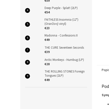
€59
Deep Purple - Splat! (2LP)
€54
FAITHLESS Insomnia (12")
(Oranžový vinyl)
€23
Madonna - Confessions II
€49
THE CURE Seventeen Seconds
€39
Arctic Monkeys - Humbug (LP)
€28
Popi
THE ROLLING STONES Foreign
Tongues (2LP)
€49
Pod
Symp