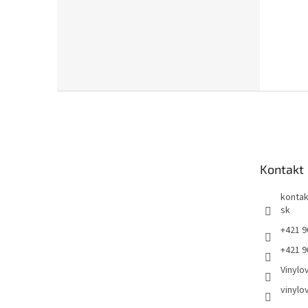
Z
á
p
ä
t
Kontakt
i
e
kontak
sk
+421 9
+421 9
Vinylo
vinylo