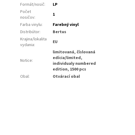
Formát/nosič
:
LP
Počet
1
nosičov
:
Farba vinylu
:
Farebný vinyl
Distribútor
:
Bertus
Krajina/lokalita
EU
vydania
:
limitovaná, číslovaná
edícia/limited,
Notice
:
individualy numbered
edition, 1500 pcs
Obal
:
Otvárací obal