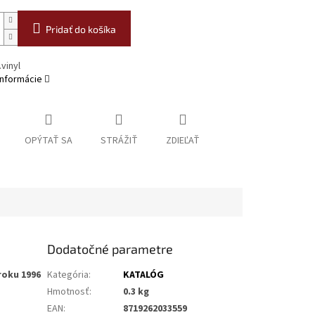
Pridať do košíka
vinyl
informácie
OPÝTAŤ SA
STRÁŽIŤ
ZDIEĽAŤ
Dodatočné parametre
roku 1996
Kategória
:
KATALÓG
Hmotnosť
:
0.3 kg
EAN
:
8719262033559