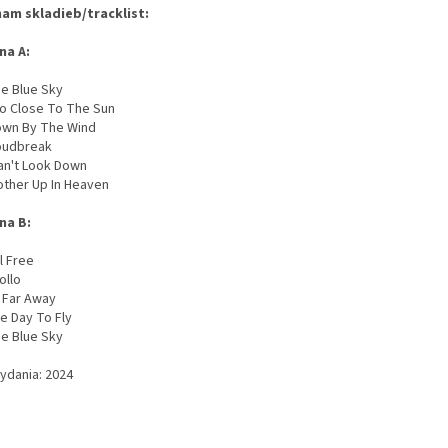
am skladieb/tracklist:
na A:
ue Blue Sky
oo Close To The Sun
lown By The Wind
loudbreak
Can't Look Down
rother Up In Heaven
na B:
ll Free
ollo
o Far Away
e Day To Fly
lue Blue Sky
vydania: 2024