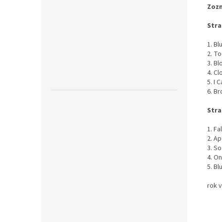
Zozn
Stra
1. Bl
2. T
3. B
4. C
5. I 
6. B
Stra
1. Fa
2. Ap
3. S
4. On
5. B
rok 