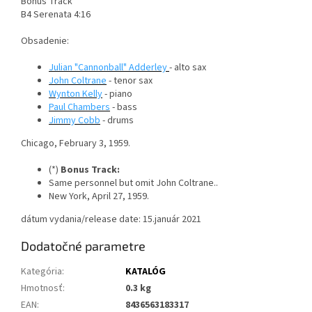
Bonus Track
B4 Serenata 4:16
Obsadenie:
Julian "Cannonball" Adderley
- alto sax
John Coltrane
- tenor sax
Wynton Kelly
- piano
Paul Chambers
- bass
Jimmy Cobb
- drums
Chicago, February 3, 1959.
(*)
Bonus Track:
Same personnel but omit John Coltrane..
New York, April 27, 1959.
dátum vydania/release date: 15.január 2021
Dodatočné parametre
Kategória
:
KATALÓG
Hmotnosť
:
0.3 kg
EAN
:
8436563183317