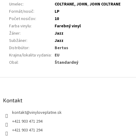
Umelec
:
COLTRANE, JOHN
,
JOHN COLTRANE
Formát/nosič
:
LP
Počet nosičov
:
10
Farba vinylu
:
Farebný vinyl
Žáner
:
Jazz
Subžáner
:
Jazz
Distribútor
:
Bertus
Krajina/lokalita vydania
:
EU
Obal
:
Štandardný
Z
á
p
ä
Kontakt
t
kontakt
@
vinyloveplatne.sk
i
e
+421 903 471 294
+421 903 471 294