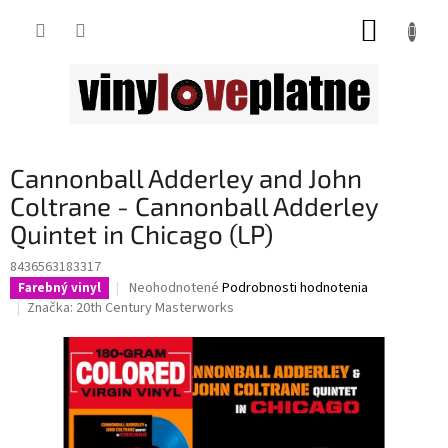
Prejsť
NÁKUP
na
obsah
KOŠÍK
Cannonball Adderley and John
Coltrane - Cannonball Adderley
Quintet in Chicago (LP)
8436563183317
Priemerné
Neohodnotené
Podrobnosti hodnotenia
Farebný vinyl
hodnotenie
Značka:
20th Century Masterworks
produktu
je
0,0
z
5
hviezdičiek.