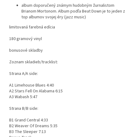
album doporučený známym hudobným žurnalistom
Brianom Mortonom. Album podľa Beat Down je to jeden z
top albumov svojej éry (jazz music)
limitovaná farebná edícia
180 gramový vinyl
bonusové skladby
Zoznam skladieb/tracklist:
Strana A/A side:
A1 Limehouse Blues 4:40
A2 Stars Fell On Alabama 6:15
A3 Wabash 5:47
Strana B/B side:
B1 Grand Central 4:33
B2 Weaver Of Dreams 5:35
B3 The Sleeper 7:13