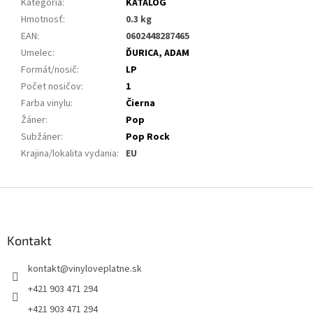
Kategória
:
KATALÓG
Hmotnosť
:
0.3 kg
EAN
:
0602448287465
Umelec
:
ĎURICA, ADAM
Formát/nosič
:
LP
Počet nosičov
:
1
Farba vinylu
:
Čierna
Žáner
:
Pop
Subžáner
:
Pop Rock
Krajina/lokalita vydania
:
EU
Z
á
p
ä
Kontakt
t
kontakt
@
vinyloveplatne.sk
i
e
+421 903 471 294
+421 903 471 294