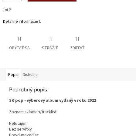
1xLP
Detailné informácie
OPÝTAŤ SA
STRÁŽIŤ
ZDIEĽAŤ
Popis
Diskusia
Podrobný popis
SK pop - výberový album vydaný v roku 2022
Zoznam skladieb/tracklist:
Neľutujem
Bez servítky
Pravdupovediac