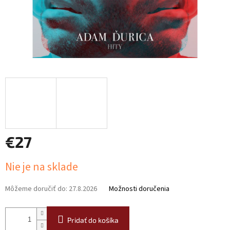
€27
Jednotková
Nie je na sklade
cena:
Môžeme doručiť do:
27.8.2026
Možnosti doručenia
Pridať do košíka