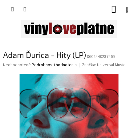
Prejsť
NÁKUP
na
obsah
KOŠÍK
Adam Ďurica - Hity (LP)
0602448287465
Priemerné
Neohodnotené
Podrobnosti hodnotenia
Značka:
Universal Music
hodnotenie
produktu
je
0,0
z
5
hviezdičiek.