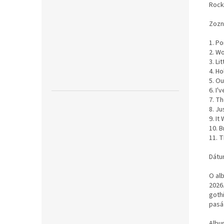
Rock
Zozn
1. Po
2. W
3. Lit
4. Ho
5. Ou
6. I
7. Th
8. J
9. It
10. 
11. 
Dátu
O alb
2026
goth
pasá
Album