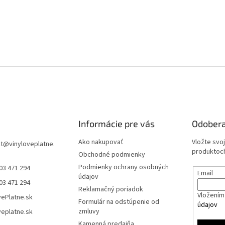
Informácie pre vás
Odobera
Ako nakupovať
Vložte svo
t
@
vinyloveplatne.
produktoch
Obchodné podmienky
Podmienky ochrany osobných
03 471 294
Email
údajov
03 471 294
Reklamačný poriadok
Vložením 
vePlatne.sk
Formulár na odstúpenie od
údajov
zmluvy
veplatne.sk
Kamenná predajňa