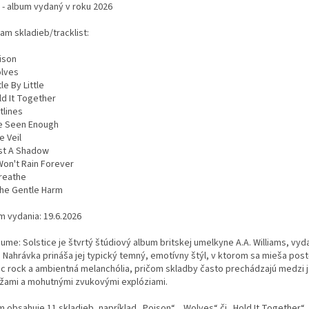
 - album vydaný v roku 2026
am skladieb/tracklist:
ison
olves
tle By Little
ld It Together
tlines
've Seen Enough
e Veil
ust A Shadow
 Won't Rain Forever
Breathe
The Gentle Harm
m vydania: 19.6.2026
ume: Solstice je štvrtý štúdiový album britskej umelkyne A.A. Williams, vyda
. Nahrávka prináša jej typický temný, emotívny štýl, v ktorom sa mieša post
ic rock a ambientná melanchólia, pričom skladby často prechádzajú medzi
žami a mohutnými zvukovými explóziami.
 obsahuje 11 skladieb, napríklad „Poison“, „Wolves“ či „Hold It Together“,