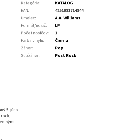
Kategória
:
KATALÓG
EAN
:
4251981714844
Umelec
:
A.A. Williams
Formát/nosič
:
LP
Počet nosičov
:
1
Farba vinylu
:
Čierna
Žáner
:
Pop
Subžáner
:
Post Rock
ný 5. júna
-rock,
 jemnými
 a