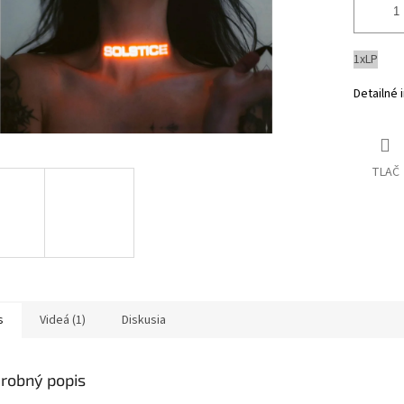
1xLP
Detailné 
TLAČ
s
Videá (1)
Diskusia
robný popis