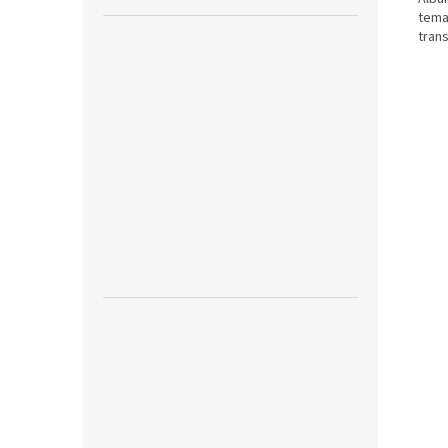
tema
tran