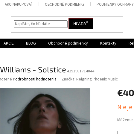
AKO NAKUPOVAŤ
OBCHODNÉ PODMIENKY
PODMIENKY OCHRANY
HĽADAŤ
AKCIE
BLOG
Obchodné podmienky
Kontakty
Re
 Williams - Solstice
4251981714844
né
notené
Podrobnosti hodnotenia
Značka:
Reigning Phoenix Music
nie
€4
u
Jednotk
Nie je
cena:
iek.
Môžeme d