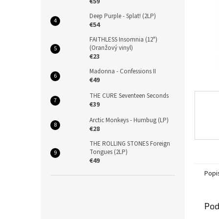
€59
Deep Purple - Splat! (2LP)
€54
FAITHLESS Insomnia (12")
(Oranžový vinyl)
€23
Madonna - Confessions II
€49
THE CURE Seventeen Seconds
€39
Arctic Monkeys - Humbug (LP)
€28
THE ROLLING STONES Foreign
Tongues (2LP)
€49
Popi
Pod