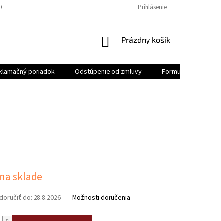
 OSOBNÝCH ÚDAJOV
REKLAMAČNÝ PORIADOK
Prihlásenie
FORMULÁR NA ODSTÚ
NÁKUPNÝ
Prázdny košík
KOŠÍK
klamačný poriadok
Odstúpenie od zmluvy
Formulár na odstúp
0
ová
 na sklade
oručiť do:
28.8.2026
Možnosti doručenia