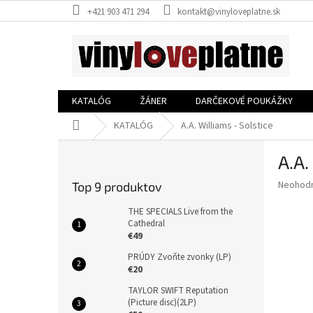
Prejsť
+421 903 471 294
kontakt@vinyloveplatne.sk
na
obsah
KATALÓG
ŽÁNER
DARČEKOVÉ POUKÁŽKY
Domov
KATALÓG
A.A. Williams - Solstice
B
A.A.
o
č
Priemer
Neohod
Top 9 produktov
n
hodnote
ý
produkt
THE SPECIALS Live from the
p
Cathedral
je
€49
0,0
a
z
n
PRÚDY Zvoňte zvonky (LP)
5
e
€20
hviezdič
l
TAYLOR SWIFT Reputation
(Picture disc)(2LP)