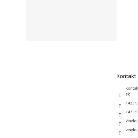
Z
á
p
ä
t
Kontakt
i
e
kontak
sk
+421 9
+421 9
Vinylo
vinylo