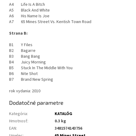
A4 Life Is A Bitch
A5 Black And White
A6 His Name Is Joe
A7 65 Mines Street Vs. Kentish Town Road
Strana B:
B1 Y Files
B2 Bagarre
B3 Bang Bang
B4 Juicy Morning
B5 Stuck In The Middle With You
B6 Nite Shot
B7 Brand New Spring
rok vydania: 2010
Dodatočné parametre
Kategória
:
KATALÓG
Hmotnosť
:
0.3 kg
EAN
:
3481574143756
Umelec
:
65 Mines Street