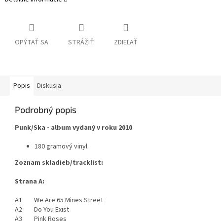
OPÝTAŤ SA
STRÁŽIŤ
ZDIEĽAŤ
Popis
Diskusia
Podrobný popis
Punk/Ska - album vydaný v roku 2010
180 gramový vinyl
Zoznam skladieb/tracklist:
Strana A:
A1 We Are 65 Mines Street
A2 Do You Exist
A3 Pink Roses