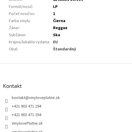
Formát/nosič
:
LP
Počet nosičov
:
1
Farba vinylu
:
Čierna
Žáner
:
Reggae
Subžáner
:
Ska
Krajina/lokalita vydania
:
EU
Obal
:
Štandardný
Z
á
p
ä
Kontakt
t
kontakt
@
vinyloveplatne.sk
i
e
+421 903 471 294
+421 903 471 294
VinylovePlatne.sk