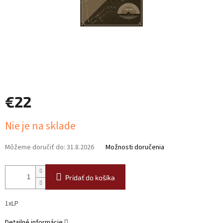
€22
Jednotková
Nie je na sklade
cena:
Môžeme doručiť do:
31.8.2026
Možnosti doručenia
Pridať do košíka
1xLP
Detailné informácie