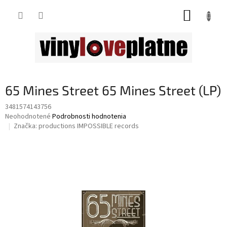
Prejsť
NÁKUP
na
obsah
KOŠÍK
65 Mines Street 65 Mines Street (LP)
3481574143756
Priemerné
Neohodnotené
Podrobnosti hodnotenia
hodnotenie
Značka:
productions IMPOSSIBLE records
produktu
je
0,0
z
5
hviezdičiek.