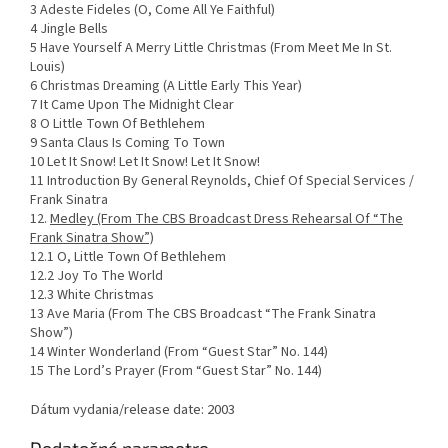
3 Adeste Fideles (O, Come All Ye Faithful)
4 Jingle Bells
5 Have Yourself A Merry Little Christmas (From Meet Me In St.
Louis)
6 Christmas Dreaming (A Little Early This Year)
7 It Came Upon The Midnight Clear
8 O Little Town Of Bethlehem
9 Santa Claus Is Coming To Town
10 Let It Snow! Let It Snow! Let It Snow!
11 Introduction By General Reynolds, Chief Of Special Services /
Frank Sinatra
12.
Medley (From The CBS Broadcast Dress Rehearsal Of “The
Frank Sinatra Show”)
12.1 O, Little Town Of Bethlehem
12.2 Joy To The World
12.3 White Christmas
13 Ave Maria (From The CBS Broadcast “The Frank Sinatra
Show”)
14 Winter Wonderland (From “Guest Star” No. 144)
15 The Lord’s Prayer (From “Guest Star” No. 144)
Dátum vydania/release date: 2003