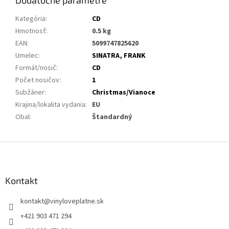
Dodatočné parametre
Kategória
:
CD
Hmotnosť
:
0.5 kg
EAN
:
5099747825620
Umelec
:
SINATRA, FRANK
Formát/nosič
:
CD
Počet nosičov
:
1
Subžáner
:
Christmas/Vianoce
Krajina/lokalita vydania
:
EU
Obal
:
Štandardný
Z
á
p
ä
Kontakt
t
kontakt
@
vinyloveplatne.sk
i
e
+421 903 471 294