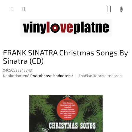
Prejsť
NÁKUP
na
obsah
KOŠÍK
FRANK SINATRA Christmas Songs By
Sinatra (CD)
94050538348343
Priemerné
Neohodnotené
Podrobnosti hodnotenia
Značka:
Reprise records
hodnotenie
produktu
je
0,0
z
5
hviezdičiek.